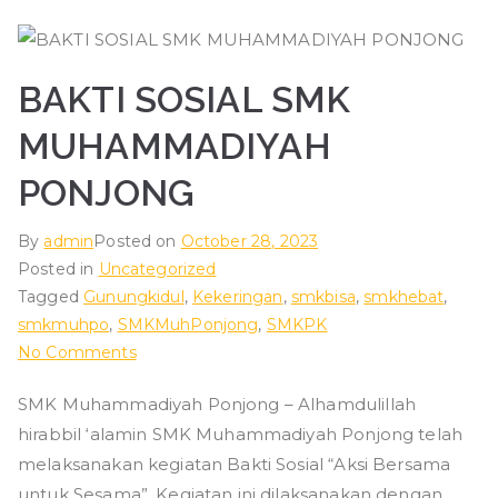
BAKTI SOSIAL SMK
MUHAMMADIYAH
PONJONG
By
admin
Posted on
October 28, 2023
Posted in
Uncategorized
Tagged
Gunungkidul
,
Kekeringan
,
smkbisa
,
smkhebat
,
smkmuhpo
,
SMKMuhPonjong
,
SMKPK
on
No Comments
BAKTI
SMK Muhammadiyah Ponjong – Alhamdulillah
SOSIAL
hirabbil ‘alamin SMK Muhammadiyah Ponjong telah
SMK
MUHAMMADIYAH
melaksanakan kegiatan Bakti Sosial “Aksi Bersama
PONJONG
untuk Sesama”. Kegiatan ini dilaksanakan dengan