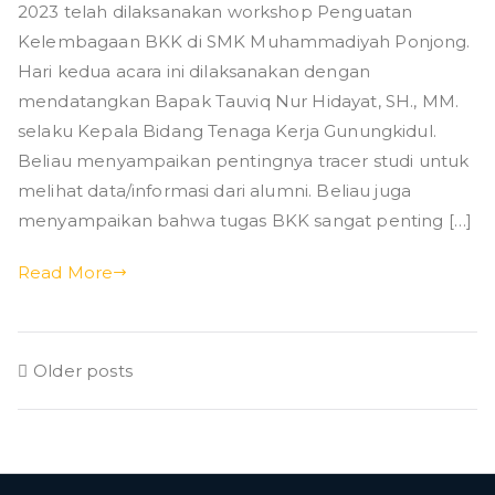
2023 telah dilaksanakan workshop Penguatan
Kelembagaan
BKK
Kelembagaan BKK di SMK Muhammadiyah Ponjong.
dengan
Hari kedua acara ini dilaksanakan dengan
DIKNAKERTRANS
mendatangkan Bapak Tauviq Nur Hidayat, SH., MM.
selaku Kepala Bidang Tenaga Kerja Gunungkidul.
Beliau menyampaikan pentingnya tracer studi untuk
melihat data/informasi dari alumni. Beliau juga
menyampaikan bahwa tugas BKK sangat penting […]
Read More
Posts
Older posts
navigation