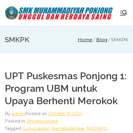
Skip
to
S
Ungg
content
ul
M
dan
SMKPK
Home
Blog
SMKPK
Berda
K
ya
Saing
M
UPT Puskesmas Ponjong 1:
u
Program UBM untuk
ha
Upaya Berhenti Merokok
m
By
admin
Posted on
October 9, 2024
Posted in
Uncategorized
m
Tagged
Gunungkidul
,
MerdekaBelajar
,
MUDAPO
,