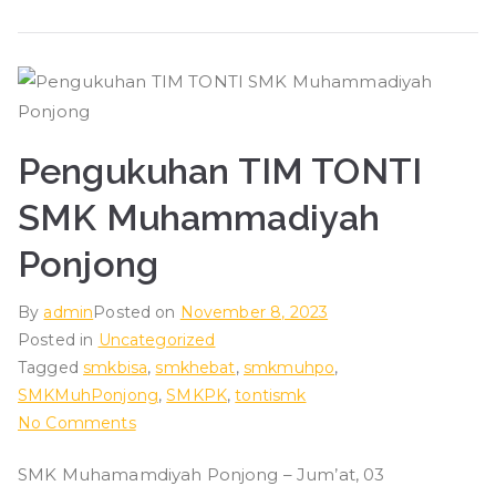
Pengukuhan TIM TONTI
SMK Muhammadiyah
Ponjong
By
admin
Posted on
November 8, 2023
Posted in
Uncategorized
Tagged
smkbisa
,
smkhebat
,
smkmuhpo
,
SMKMuhPonjong
,
SMKPK
,
tontismk
on
No Comments
Pengukuhan
SMK Muhamamdiyah Ponjong – Jum’at, 03
TIM