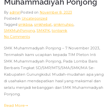
Muhammadiyah Ponjong
By
admin
Posted on
November 8, 2023
Posted in
Uncategorized
Tagged
smkbisa
,
smkhebat
,
smkmuhpo
,
SMKMuhPonjong
,
SMKPK
,
tontismk
on
No Comments
TERIMKASIH
SMK Muhammadiyah Ponjong – 7 November 2023,
TONTI
Terimaksih kami ucapkan kepada TIM Pleton Inti
SMK
Muhammadiyah
SMK Muhammadiyah Ponjong, Pada Lomba Baris
Ponjong
Berbaris Tingkat SD/SMP/MTS/SMA/SMK/MA Se-
Kabupaten Gunungkidul. Mudah-mudahan apa yang
di usahakan mendapatkan hasil yang maksimal dan
selalu menjadi kebanggan dari SMK Muhammadiyah
Ponjong.
Read More