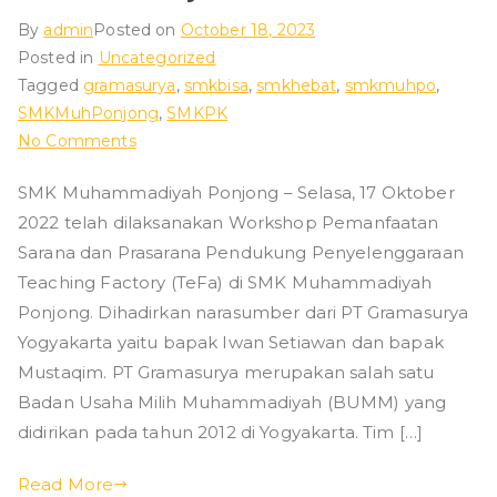
By
admin
Posted on
October 18, 2023
Posted in
Uncategorized
Tagged
gramasurya
,
smkbisa
,
smkhebat
,
smkmuhpo
,
SMKMuhPonjong
,
SMKPK
on
No Comments
Workshop
SMK Muhammadiyah Ponjong – Selasa, 17 Oktober
Pemanfaatan
2022 telah dilaksanakan Workshop Pemanfaatan
Sarpras
dengan
Sarana dan Prasarana Pendukung Penyelenggaraan
Gramasurya
Teaching Factory (TeFa) di SMK Muhammadiyah
Ponjong. Dihadirkan narasumber dari PT Gramasurya
Yogyakarta yaitu bapak Iwan Setiawan dan bapak
Mustaqim. PT Gramasurya merupakan salah satu
Badan Usaha Milih Muhammadiyah (BUMM) yang
didirikan pada tahun 2012 di Yogyakarta. Tim […]
Read More