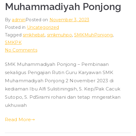
Muhammadiyah Ponjong
By
admin
Posted on
November 3, 2023
Posted in
Uncategorized
Tagged
smkhebat
,
smkmuhpo
,
SMKMuhPonjong
,
SMKPK
on
No Comments
Pengajian
SMK Muhammadiyah Ponjong – Pembinaan
Rutin
sekaligus Pengajian Rutin Guru Karyawan SMK
Guru
Karyawan
Muhammadiyah Ponjong 2 November 2023 di
SMK
kediaman Ibu Alfi Sulistiningsih, S. Kep/Pak Cacuk
Muhammadiyah
Sutopo, S. PdSirami rohani dan tetap mngeratkan
Ponjong
ukhuwah
Read More