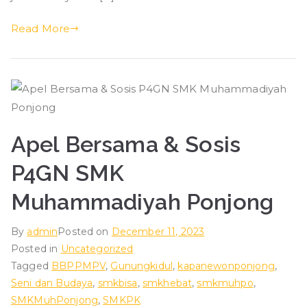
Read More
Apel Bersama & Sosis
P4GN SMK
Muhammadiyah Ponjong
By
admin
Posted on
December 11, 2023
Posted in
Uncategorized
Tagged
BBPPMPV
,
Gunungkidul
,
kapanewonponjong
,
Seni dan Budaya
,
smkbisa
,
smkhebat
,
smkmuhpo
,
SMKMuhPonjong
,
SMKPK