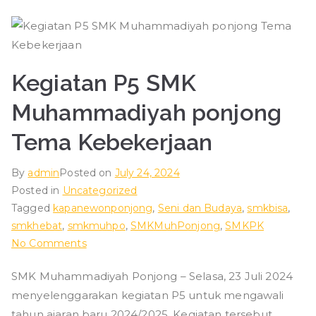
g
Kegiatan P5 SMK
Muhammadiyah ponjong
Tema Kebekerjaan
By
admin
Posted on
July 24, 2024
Posted in
Uncategorized
Tagged
kapanewonponjong
,
Seni dan Budaya
,
smkbisa
,
smkhebat
,
smkmuhpo
,
SMKMuhPonjong
,
SMKPK
on
No Comments
Kegiatan
SMK Muhammadiyah Ponjong – Selasa, 23 Juli 2024
P5
menyelenggarakan kegiatan P5 untuk mengawali
SMK
Muhammadiyah
tahun ajaran baru 2024/2025. Kegiatan tersebut