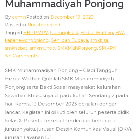
Muhammadiyah Ponjong
By
admin
Posted on
December 19, 2023
Posted in
Uncategorized
Tagged
BBPPMPV
,
Gunungkidul
,
Hizbul Wathan
,
HW
,
kapanewonponjong
,
Seni dan Budaya
,
smkbisa
,
smkhebat
,
smkmuhpo
,
SMKMuhPonjong
,
SMKPK
on
No Comments
Gladi
SMK Muhammadiyah Ponjong – Gladi Tangguh
Tangguh
Hizbul Wathan Qobilah SMK Muhammadiyah
Hizbul
Wathan
Ponjong serta Bakti Sosial masyarakat kelurahan
Qobilah
Sawahan khususnya di padukuhan Sendang 2 pada
SMK
hari Kamis, 13 Desember 2023 berjalan dengan
Muhammadiyah
lancar. Kegiatan ini diikuti oleh seluruh peserta didik
Ponjong
kelas X. Peserta tersebut terdiri dari beberapa
jurusan yaitu, jurusan Desain Komunikasi Visual (DKV),
jurusan Layanan […]