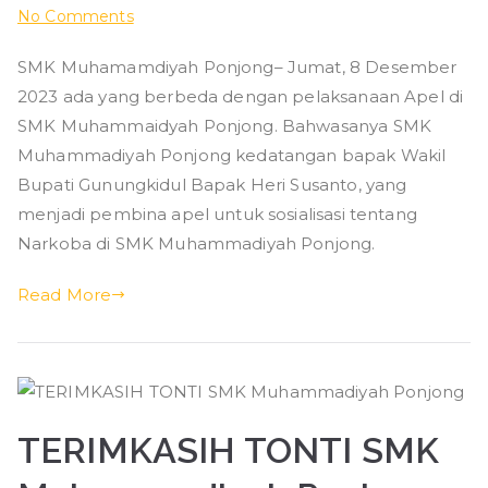
on
No Comments
Apel
SMK Muhamamdiyah Ponjong– Jumat, 8 Desember
Bersama
2023 ada yang berbeda dengan pelaksanaan Apel di
&
Sosis
SMK Muhammaidyah Ponjong. Bahwasanya SMK
P4GN
Muhammadiyah Ponjong kedatangan bapak Wakil
SMK
Bupati Gunungkidul Bapak Heri Susanto, yang
Muhammadiyah
menjadi pembina apel untuk sosialisasi tentang
Ponjong
Narkoba di SMK Muhammadiyah Ponjong.
Read More
TERIMKASIH TONTI SMK