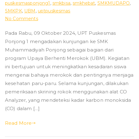
puskesmasponjong1
,
smkbisa
,
smkhebat
,
SMKMUDAPO
,
ad
SMKPK
,
UBM
,
uptpuskesmas
on
No Comments
iy
UPT
Pada Rabu, 09 Oktober 2024, UPT Puskesmas
Puskesmas
ah
Ponjong 1 mengadakan kunjungan ke SMK
Ponjong
1:
Muhammadiyah Ponjong sebagai bagian dari
P
Program
program Upaya Berhenti Merokok (UBM). Kegiatan
UBM
ini bertujuan untuk meningkatkan kesadaran siswa
o
untuk
mengenai bahaya merokok dan pentingnya menjaga
Upaya
kesehatan paru-paru. Selama kunjungan, dilakukan
nj
Berhenti
pemeriksaan skrining rokok menggunakan alat CO
Merokok
Analyzer, yang mendeteksi kadar karbon monoksida
o
(CO) dalam […]
n
Read More