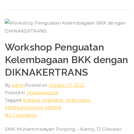
Workshop Penguatan
Kelembagaan BKK dengan
DIKNAKERTRANS
By
admin
Posted on
October 17, 2023
Posted in
Uncategorized
Tagged
smkbisa
,
smkhebat
,
smkmuhpo
,
SMKMuhPonjong
,
SMKPK
on
No Comments
Workshop
SMK Muhammadiyah Ponjong – Kamis, 12 Oktober
Penguatan