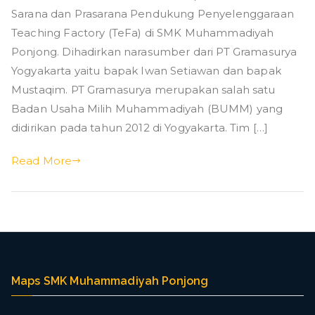
g
dengan
Sarana dan Prasarana Pendukung Penyelenggaraan
Gramasurya
Teaching Factory (TeFa) di SMK Muhammadiyah
Ponjong. Dihadirkan narasumber dari PT Gramasurya
Yogyakarta yaitu bapak Iwan Setiawan dan bapak
Mustaqim. PT Gramasurya merupakan salah satu
Badan Usaha Milih Muhammadiyah (BUMM) yang
didirikan pada tahun 2012 di Yogyakarta. Tim […]
Read More
Maps SMK Muhammadiyah Ponjong