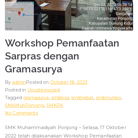
ad
iy
ah
Workshop Pemanfaatan
Sarpras dengan
P
Gramasurya
o
By
admin
Posted on
October 18, 2023
nj
Posted in
Uncategorized
Tagged
gramasurya
,
smkbisa
,
smkhebat
,
smkmuhpo
,
o
SMKMuhPonjong
,
SMKPK
on
No Comments
n
Workshop
SMK Muhammadiyah Ponjong – Selasa, 17 Oktober
Pemanfaatan
2022 telah dilaksanakan Workshop Pemanfaatan
Sarpras