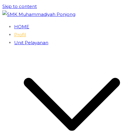
Skip to content
SMK Muhammadiyah Ponjong
Unggul dan Berdaya Saing
HOME
Profil
Unit Pelayanan