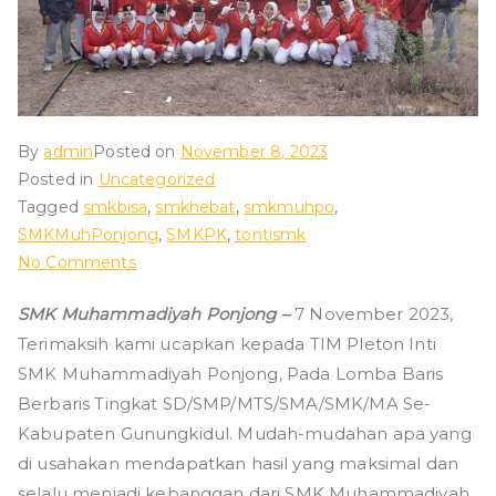
ad
iy
ah
By
admin
Posted on
November 8, 2023
Posted in
Uncategorized
P
Tagged
smkbisa
,
smkhebat
,
smkmuhpo
,
SMKMuhPonjong
,
SMKPK
,
tontismk
o
on
No Comments
TERIMKASIH
nj
SMK Muhammadiyah Ponjong –
7 November 2023,
TONTI
Terimaksih kami ucapkan kepada TIM Pleton Inti
SMK
o
Muhammadiyah
SMK Muhammadiyah Ponjong, Pada Lomba Baris
Ponjong
Berbaris Tingkat SD/SMP/MTS/SMA/SMK/MA Se-
n
Kabupaten Gunungkidul. Mudah-mudahan apa yang
di usahakan mendapatkan hasil yang maksimal dan
selalu menjadi kebanggan dari SMK Muhammadiyah