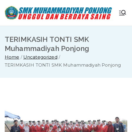
Skip
to
S
Ungg
content
ul
M
dan
TERIMKASIH TONTI SMK
Berda
K
Muhammadiyah Ponjong
ya
Home
Uncategorized
Saing
M
TERIMKASIH TONTI SMK Muhammadiyah Ponjong
u
ha
m
m