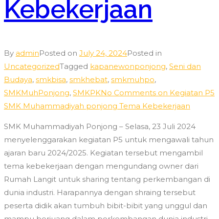
Kebekerjaan
By
admin
Posted on
July 24, 2024
Posted in
Uncategorized
Tagged
kapanewonponjong
,
Seni dan
Budaya
,
smkbisa
,
smkhebat
,
smkmuhpo
,
SMKMuhPonjong
,
SMKPK
No Comments
on Kegiatan P5
SMK Muhammadiyah ponjong Tema Kebekerjaan
SMK Muhammadiyah Ponjong – Selasa, 23 Juli 2024
menyelenggarakan kegiatan P5 untuk mengawali tahun
ajaran baru 2024/2025. Kegiatan tersebut mengambil
tema kebekerjaan dengan mengundang owner dari
Rumah Langit untuk sharing tentang perkembangan di
dunia industri. Harapannya dengan shraing tersebut
peserta didik akan tumbuh bibit-bibit yang unggul dan
mampu berjuang dalam perkembangan dunia industri