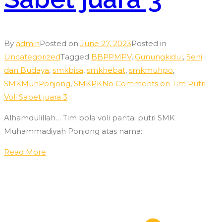
By
admin
Posted on
June 27, 2023
Posted in
Uncategorized
Tagged
BBPPMPV
,
Gunungkidul
,
Seni
dan Budaya
,
smkbisa
,
smkhebat
,
smkmuhpo
,
SMKMuhPonjong
,
SMKPK
No Comments
on Tim Putri
Voli Sabet juara 3
Alhamdulillah… Tim bola voli pantai putri SMK
Muhammadiyah Ponjong atas nama:
Read More