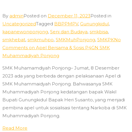
By
admin
Posted on
December 11, 2023
Posted in
Uncategorized
Tagged
BBPPMPV
,
Gunungkidul
,
kapanewonponjong
,
Seni dan Budaya
,
smkbisa
,
smkhebat
,
smkmuhpo
,
SMKMuhPonjong
,
SMKPK
No
Comments
on Apel Bersama & Sosis P4GN SMK
Muhammadiyah Ponjong
SMK Muhamamdiyah Ponjong– Jumat, 8 Desember
2023 ada yang berbeda dengan pelaksanaan Apel di
SMK Muhammaidyah Ponjong. Bahwasanya SMK
Muhammadiyah Ponjong kedatangan bapak Wakil
Bupati Gunungkidul Bapak Heri Susanto, yang menjadi
pembina apel untuk sosialisasi tentang Narkoba di SMK
Muhammadiyah Ponjong.
Read More