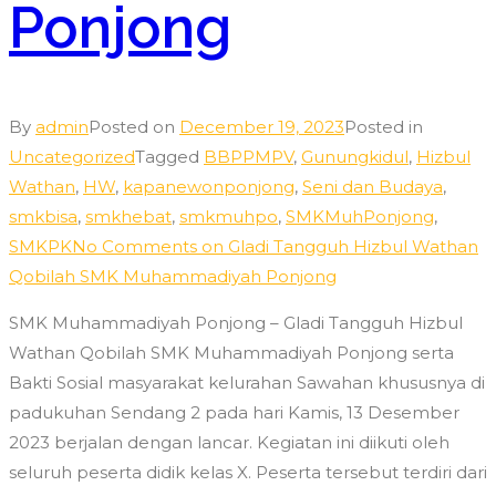
Ponjong
By
admin
Posted on
December 19, 2023
Posted in
Uncategorized
Tagged
BBPPMPV
,
Gunungkidul
,
Hizbul
Wathan
,
HW
,
kapanewonponjong
,
Seni dan Budaya
,
smkbisa
,
smkhebat
,
smkmuhpo
,
SMKMuhPonjong
,
SMKPK
No Comments
on Gladi Tangguh Hizbul Wathan
Qobilah SMK Muhammadiyah Ponjong
SMK Muhammadiyah Ponjong – Gladi Tangguh Hizbul
Wathan Qobilah SMK Muhammadiyah Ponjong serta
Bakti Sosial masyarakat kelurahan Sawahan khususnya di
padukuhan Sendang 2 pada hari Kamis, 13 Desember
2023 berjalan dengan lancar. Kegiatan ini diikuti oleh
seluruh peserta didik kelas X. Peserta tersebut terdiri dari