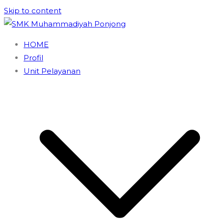
Skip to content
SMK Muhammadiyah Ponjong
Unggul dan Berdaya Saing
HOME
Profil
Unit Pelayanan