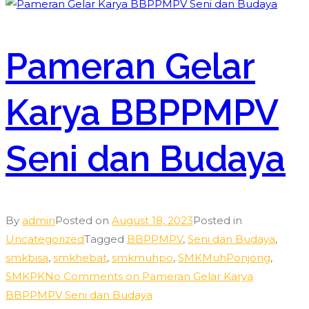
Pameran Gelar
Karya BBPPMPV
Seni dan Budaya
By
admin
Posted on
August 18, 2023
Posted in
Uncategorized
Tagged
BBPPMPV
,
Seni dan Budaya
,
smkbisa
,
smkhebat
,
smkmuhpo
,
SMKMuhPonjong
,
SMKPK
No Comments
on Pameran Gelar Karya
BBPPMPV Seni dan Budaya