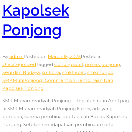
Kapolsek
Ponjong
By
admin
Posted on
March 15, 2023
Posted in
Uncategorized
Tagged
Gunungkidul
,
polsek ponjong
,
Seni dan Budaya
,
smkbisa
,
smkhebat
,
smkmuhpo
,
SMKMuhPonjong
1 Comment
on Pembinaan Dari
Kapolsek Ponjong
SMK Muhammadiyah Ponjong – Kegiatan rutin Apel pagi
di SMK Muhammadiyah Ponjong kali ini, ada yang
berbeda, karena pembina apel adalah Bapak Kapolsek
Ponjong. Setelah mendapatkan pembinaan serta