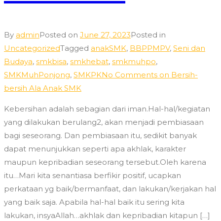
By
admin
Posted on
June 27, 2023
Posted in
Uncategorized
Tagged
anakSMK
,
BBPPMPV
,
Seni dan
Budaya
,
smkbisa
,
smkhebat
,
smkmuhpo
,
SMKMuhPonjong
,
SMKPK
No Comments
on Bersih-
bersih Ala Anak SMK
Kebersihan adalah sebagian dari iman.Hal-hal/kegiatan
yang dilakukan berulang2, akan menjadi pembiasaan
bagi seseorang. Dan pembiasaan itu, sedikit banyak
dapat menunjukkan seperti apa akhlak, karakter
maupun kepribadian seseorang tersebut.Oleh karena
itu…Mari kita senantiasa berfikir positif, ucapkan
perkataan yg baik/bermanfaat, dan lakukan/kerjakan hal
yang baik saja. Apabila hal-hal baik itu sering kita
lakukan, insyaAllah…akhlak dan kepribadian kitapun […]