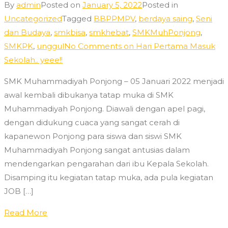
By
admin
Posted on
January 5, 2022
Posted in
Uncategorized
Tagged
BBPPMPV
,
berdaya saing
,
Seni
dan Budaya
,
smkbisa
,
smkhebat
,
SMKMuhPonjong
,
SMKPK
,
unggul
No Comments
on Hari Pertama Masuk
Sekolah.. yeee!!
SMK Muhammadiyah Ponjong – 05 Januari 2022 menjadi
awal kembali dibukanya tatap muka di SMK
Muhammadiyah Ponjong. Diawali dengan apel pagi,
dengan didukung cuaca yang sangat cerah di
kapanewon Ponjong para siswa dan siswi SMK
Muhammadiyah Ponjong sangat antusias dalam
mendengarkan pengarahan dari ibu Kepala Sekolah.
Disamping itu kegiatan tatap muka, ada pula kegiatan
JOB […]
Read More