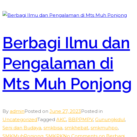
Berbagi Ilmu dan
Pengalaman di
Mts Muh Ponjong
By
admin
Posted on
June 27, 2023
Posted in
Uncategorized
Tagged
AKC
,
BBPPMPV
,
Gunungkidul
,
Seni dan Budaya
,
smkbisa
,
smkhebat
,
smkmuhpo
,
SMKMuhPonjong
,
SMKPK
No Comments
on Berbagi