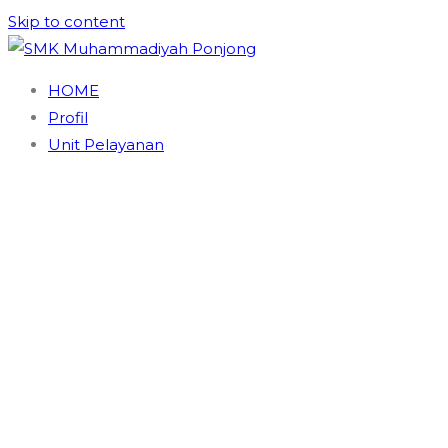
Skip to content
SMK Muhammadiyah Ponjong
Unggul dan Berdaya Saing
HOME
Profil
Unit Pelayanan