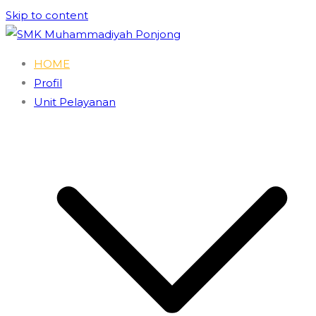
Skip to content
SMK Muhammadiyah Ponjong
Unggul dan Berdaya Saing
HOME
Profil
Unit Pelayanan