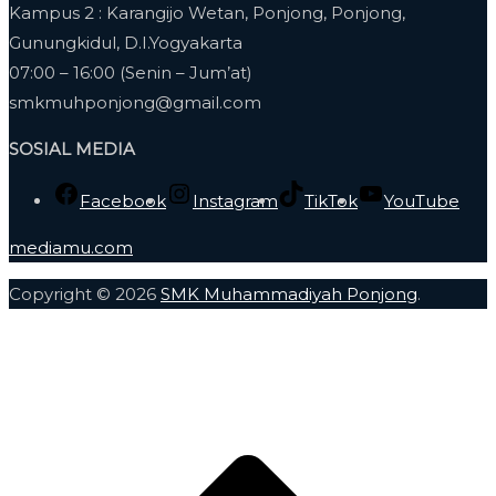
Kampus 2 : Karangijo Wetan, Ponjong, Ponjong,
Gunungkidul, D.I.Yogyakarta
07:00 – 16:00 (Senin – Jum’at)
smkmuhponjong@gmail.com
SOSIAL MEDIA
Facebook
Instagram
TikTok
YouTube
mediamu.com
Copyright © 2026
SMK Muhammadiyah Ponjong
.