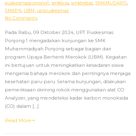
puskesmasponjong1
,
smkbisa
,
smkhebat
,
SMKMUDAPO
,
ad
SMKPK
,
UBM
,
uptpuskesmas
on
No Comments
iy
UPT
Pada Rabu, 09 Oktober 2024, UPT Puskesmas
Puskesmas
ah
Ponjong 1 mengadakan kunjungan ke SMK
Ponjong
1:
Muhammadiyah Ponjong sebagai bagian dari
P
Program
program Upaya Berhenti Merokok (UBM). Kegiatan
UBM
ini bertujuan untuk meningkatkan kesadaran siswa
o
untuk
mengenai bahaya merokok dan pentingnya menjaga
Upaya
kesehatan paru-paru. Selama kunjungan, dilakukan
nj
Berhenti
pemeriksaan skrining rokok menggunakan alat CO
Merokok
Analyzer, yang mendeteksi kadar karbon monoksida
o
(CO) dalam […]
n
Read More