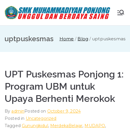
Skip
to
S
Ungg
content
ul
M
dan
uptpuskesmas
Home
Blog
uptpuskesmas
Berda
K
ya
Saing
M
UPT Puskesmas Ponjong 1:
u
Program UBM untuk
ha
Upaya Berhenti Merokok
m
By
admin
Posted on
October 9, 2024
Posted in
Uncategorized
m
Tagged
Gunungkidul
,
MerdekaBelajar
,
MUDAPO
,