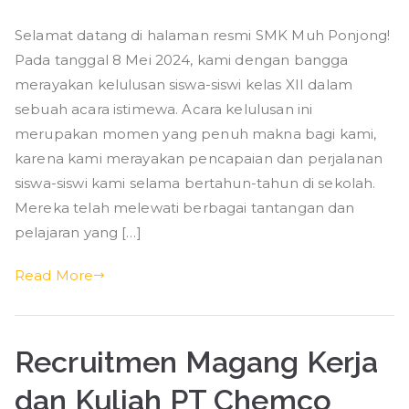
Pelepasan
Selamat datang di halaman resmi SMK Muh Ponjong!
Siswa-
Pada tanggal 8 Mei 2024, kami dengan bangga
siswi
Kelas
merayakan kelulusan siswa-siswi kelas XII dalam
XII
sebuah acara istimewa. Acara kelulusan ini
SMK
merupakan momen yang penuh makna bagi kami,
Muhammadiyah
karena kami merayakan pencapaian dan perjalanan
Ponjong
siswa-siswi kami selama bertahun-tahun di sekolah.
Tahun
Mereka telah melewati berbagai tantangan dan
Ajaran
pelajaran yang […]
2023/2024
Read More
Recruitmen Magang Kerja
dan Kuliah PT Chemco