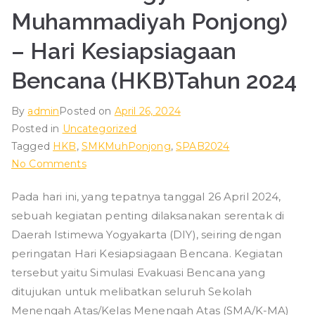
Muhammadiyah Ponjong)
– Hari Kesiapsiagaan
Bencana (HKB)Tahun 2024
By
admin
Posted on
April 26, 2024
Posted in
Uncategorized
Tagged
HKB
,
SMKMuhPonjong
,
SPAB2024
on
No Comments
Pelaksanaan
Pada hari ini, yang tepatnya tanggal 26 April 2024,
Kegiatan
sebuah kegiatan penting dilaksanakan serentak di
Simulasi
Evakuasi
Daerah Istimewa Yogyakarta (DIY), seiring dengan
Bencana
peringatan Hari Kesiapsiagaan Bencana. Kegiatan
di
tersebut yaitu Simulasi Evakuasi Bencana yang
Daerah
ditujukan untuk melibatkan seluruh Sekolah
Istimewa
Menengah Atas/Kelas Menengah Atas (SMA/K-MA)