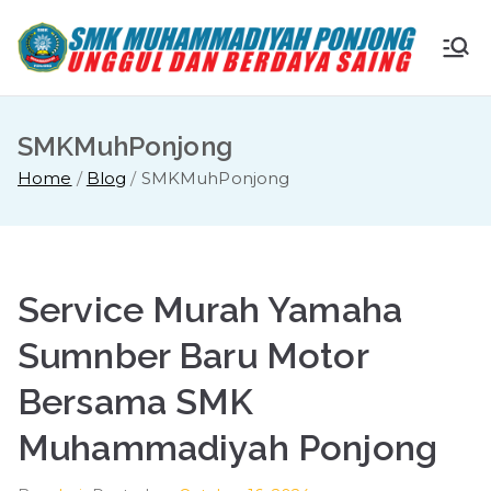
Skip
to
S
Ungg
content
ul
M
dan
SMKMuhPonjong
Berda
K
Home
Blog
SMKMuhPonjong
ya
Saing
M
u
Service Murah Yamaha
ha
Sumnber Baru Motor
Bersama SMK
m
Muhammadiyah Ponjong
m