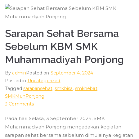
g
Sarapan Sehat Bersama
Sebelum KBM SMK
Muhammadiyah Ponjong
By
admin
Posted on
September 4, 2024
Posted in
Uncategorized
Tagged
sarapansehat
,
smkbisa
,
smkhebat
,
SMKMuhPonjong
on
3 Comments
Sarapan
Pada hari Selasa, 3 September 2024, SMK
Sehat
Muhammadiyah Ponjong mengadakan kegiatan
Bersama
Sebelum
sarapan sehat bersama sebelum dimulainya kegiatan