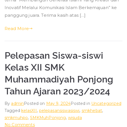
Juara
Inovatif Melalui Komunikasi Islam Berkemajuan” ke
1
panggung juara. Terima kasih atas […]
dalam
Lomba
Read More
Short
Movie
Tingkat
Pelepasan Siswa-siswi
Provinsi
di
Kelas XII SMK
ICOFEST
2024
Muhammadiyah Ponjong
Tahun Ajaran 2023/2024
By
admin
Posted on
May 9, 2024
Posted in
Uncategorized
Tagged
kelasXII
,
pelepasansiswasiswi
,
smkhebat
,
smkmuhpo
,
SMKMuhPonjong
,
wisuda
on
No Comments