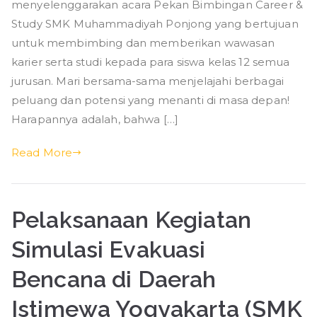
&
menyelenggarakan acara Pekan Bimbingan Career &
Study
Study SMK Muhammadiyah Ponjong yang bertujuan
SMK
untuk membimbing dan memberikan wawasan
Muhamm
karier serta studi kepada para siswa kelas 12 semua
Ponjon
jurusan. Mari bersama-sama menjelajahi berbagai
peluang dan potensi yang menanti di masa depan!
Harapannya adalah, bahwa […]
Read More
Pelaksanaan Kegiatan
Simulasi Evakuasi
Bencana di Daerah
Istimewa Yogyakarta (SMK