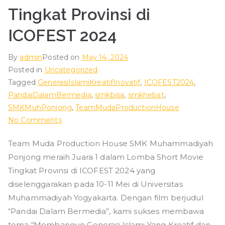
Tingkat Provinsi di
ICOFEST 2024
By
admin
Posted on
May 14, 2024
Posted in
Uncategorized
Tagged
GenerasiIslamiKreatifInovatif
,
ICOFEST2024
,
PandaiDalamBermedia
,
smkbisa
,
smkhebat
,
SMKMuhPonjong
,
TeamMudaProductionHouse
on
No Comments
Team
Team Muda Production House SMK Muhammadiyah
Muda
Ponjong meraih Juara 1 dalam Lomba Short Movie
Production
House
Tingkat Provinsi di ICOFEST 2024 yang
SMK
diselenggarakan pada 10-11 Mei di Universitas
Muhammadiyah
Muhammadiyah Yogyakarta. Dengan film berjudul
Ponjong
“Pandai Dalam Bermedia”, kami sukses membawa
meraih
tema “Membangun Generasi Islami Yang Kreatif dan