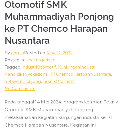
Otomotif SMK
Muhammadiyah Ponjong
ke PT Chemco Harapan
Nusantara
By
admin
Posted on
May 14, 2024
Posted in
Uncategorized
Tagged
IndustriOtomotif
,
KunjunganIndustri
,
PendidikanVokasional
,
PTChemcoHarapanNusantara
,
SMKMuhPonjong
,
TeknikOtomotif
on
No Comments
Kunjungan
Pada tanggal 14 Mei 2024, program keahlian Teknik
Industri
Otomotif SMK Muhammadiyah Ponjong
Program
Keahlian
melaksanakan kegiatan kunjungan industri ke PT
Teknik
Chemco Harapan Nusantara. Kegiatan ini