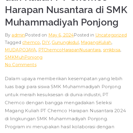
Harapan Nusantara di SMK
Muhammadiyah Ponjong
By
admin
Posted on
May 6, 2024
Posted in
Uncategorized
Tagged
chemco
,
DIY
,
Gunungkidul
,
MagangKuliah
,
MUDAPOJAYA
,
PTChemcoHarapanNusantara
,
smkbisa
,
SMKMuhPonjong
on
No Comments
Recruitmen
Dalam upaya memberikan kesempatan yang lebih
Magang
luas bagi para siswa SMK Muhammadiyah Ponjong
Kerja
dan
untuk meraih kesuksesan di dunia industri, PT
Kuliah
Chemco dengan bangga mengadakan Seleksi
PT
Magang Kuliah PT Chemco Harapan Nusantara 2024
Chemco
di lingkungan SMK Muhammadiyah Ponjong.
Harapan
Program ini merupakan hasil kolaborasi dengan
Nusantara