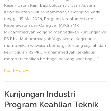
Kesempatan Karir bagi Lulusan Jurusan Asisten
:
Program
Keperawatan SMK Muhammadiyah Ponjong Pada
Keahlian
tanggal 15 Mei 2024, Program Keahlian Asisten
AKC
Keperawatan dan Caregiver (AKC) SMK
ke
Muhammadiyah Ponjong mengadakan kunjungan ke
RS
RS PKU Muhammadiyah Yogyakarta. Kegiatan ini
PKU
memberikan wawasan berharga tentang sejarah dan
Muhammadiyah
keunggulan RS PKU Muhammadiyah, sekaligus
Yogyakarta
memperkenalkan berbagai peluang karir bagi […]
Read More
Kunjungan Industri
Program Keahlian Teknik