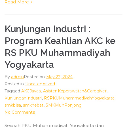
Read More
Kunjungan Industri :
Program Keahlian AKC ke
RS PKU Muhammadiyah
Yogyakarta
By
admin
Posted on
May 22, 2024
Posted in
Uncategorized
Tagged
AKCJayaa
,
AsistenKeperawatan&Caregiver
,
KunjunganIndustri
,
RSPKUMuhammadiyahYogyakarta
,
smkbisa
,
smkhebat
,
SMKMuhPonjong
on
No Comments
Kunjungan
Sejarah PKU Muhammadiyah Yogyakarta dan
Industri