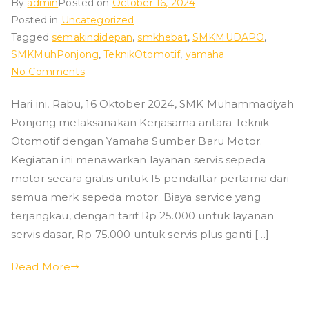
By
admin
Posted on
October 16, 2024
ad
Posted in
Uncategorized
Tagged
semakindidepan
,
smkhebat
,
SMKMUDAPO
,
iy
SMKMuhPonjong
,
TeknikOtomotif
,
yamaha
on
No Comments
ah
Service
Hari ini, Rabu, 16 Oktober 2024, SMK Muhammadiyah
Murah
Ponjong melaksanakan Kerjasama antara Teknik
P
Yamaha
Sumnber
Otomotif dengan Yamaha Sumber Baru Motor.
Baru
o
Kegiatan ini menawarkan layanan servis sepeda
Motor
motor secara gratis untuk 15 pendaftar pertama dari
Bersama
nj
semua merk sepeda motor. Biaya service yang
SMK
terjangkau, dengan tarif Rp 25.000 untuk layanan
Muhammadiyah
o
servis dasar, Rp 75.000 untuk servis plus ganti […]
Ponjong
n
Read More