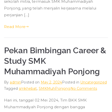
sekolah mitra, termasuk SMK Muhammadiyah
di
Ponjong, yang telah menjalin kerjasama melalui
SMK
perjanjian […]
Muhammadiyah
Ponjong
Read More
Pekan Bimbingan Career &
Study SMK
Muhammadiyah Ponjong
By
admin
Posted on
May 2, 2024
Posted in
Uncategorized
on
Tagged
smkhebat
,
SMKMuhPonjong
No Comments
Pekan
Hari ini, tanggal 02 Mei 2024, Tim BKK SMK
Bimbin
Muhammadiyah Ponjong dengan bangga
Career