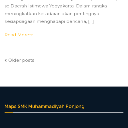
Yogyakarta
se Daerah Istimewa Yogyakarta. Dalam rangka
(SMK
meningkatkan kesadaran akan pentingnya
Muhammadiyah
kesiapsiagaan menghadapi bencana, […]
Ponjong)
–
Read More
Hari
Kesiapsiagaan
Bencana
Posts
(HKB)Tahun
Older posts
2024
navigation
Maps SMK Muhammadiyah Ponjong