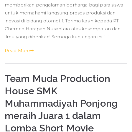
Otomotif
memberikan pengalaman berharga bagi para siswa
SMK
untuk memahami langsung proses produksi dan
Muhammadiyah
inovasi di bidang otomotif. Terima kasih kepada PT
Ponjong
Chemco Harapan Nusantara atas kesempatan dan
ke
ilmu yang diberikan! Semoga kunjungan ini […]
PT
Chemco
Read More
Harapan
Nusantara
Team Muda Production
House SMK
Muhammadiyah Ponjong
meraih Juara 1 dalam
Lomba Short Movie