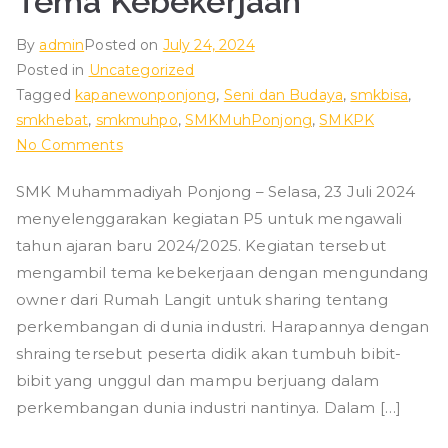
Tema Kebekerjaan
By
admin
Posted on
July 24, 2024
Posted in
Uncategorized
Tagged
kapanewonponjong
,
Seni dan Budaya
,
smkbisa
,
smkhebat
,
smkmuhpo
,
SMKMuhPonjong
,
SMKPK
on
No Comments
Kegiatan
SMK Muhammadiyah Ponjong – Selasa, 23 Juli 2024
P5
menyelenggarakan kegiatan P5 untuk mengawali
SMK
Muhammadiyah
tahun ajaran baru 2024/2025. Kegiatan tersebut
ponjong
mengambil tema kebekerjaan dengan mengundang
Tema
owner dari Rumah Langit untuk sharing tentang
Kebekerjaan
perkembangan di dunia industri. Harapannya dengan
shraing tersebut peserta didik akan tumbuh bibit-
bibit yang unggul dan mampu berjuang dalam
perkembangan dunia industri nantinya. Dalam […]