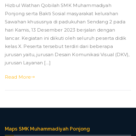
g
Hizbul Wathan Qobilah SMK Muhammadiyah
Hizbul
Wathan
Ponjong serta Bakti Sosial masyarakat kelurahan
Qobilah
Sawahan khususnya di padukuhan Sendang 2 pada
SMK
hari Kamis, 13 Desember 2023 berjalan dengan
Muhammadiyah
lancar. Kegiatan ini diikuti oleh seluruh peserta didik
Ponjong
kelas X. Peserta tersebut terdiri dari beberapa
jurusan yaitu, jurusan Desain Komunikasi Visual (DKV),
jurusan Layanan […]
Read More
Maps SMK Muhammadiyah Ponjong