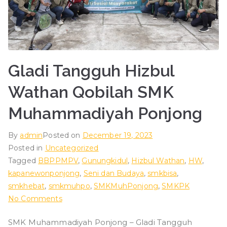
ad
iy
ah
Gladi Tangguh Hizbul
Wathan Qobilah SMK
P
Muhammadiyah Ponjong
o
By
admin
Posted on
December 19, 2023
nj
Posted in
Uncategorized
Tagged
BBPPMPV
,
Gunungkidul
,
Hizbul Wathan
,
HW
,
o
kapanewonponjong
,
Seni dan Budaya
,
smkbisa
,
smkhebat
,
smkmuhpo
,
SMKMuhPonjong
,
SMKPK
n
on
No Comments
Gladi
SMK Muhammadiyah Ponjong – Gladi Tangguh
Tangguh