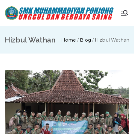
Skip
to
S
Ungg
content
ul
M
dan
Hizbul Wathan
Home
Blog
Hizbul Wathan
Berda
K
ya
Saing
M
u
ha
m
m