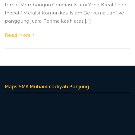
g
meraih
tema “Membangun Generasi Islami Yang Kreatif dan
Juara
Inovatif Melalui Komunikasi Islam Berkemajuan” ke
1
panggung juara. Terima kasih atas […]
dalam
Lomba
Read More
Short
Movie
Tingkat
Provinsi
di
ICOFEST
2024
Maps SMK Muhammadiyah Ponjong