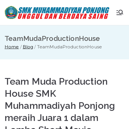
Skip
to
S
Ungg
content
ul
M
dan
TeamMudaProductionHouse
Berda
K
Home
Blog
TeamMudaProductionHouse
ya
Saing
M
u
Team Muda Production
ha
House SMK
Muhammadiyah Ponjong
m
meraih Juara 1 dalam
m