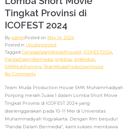
Lomba Short Movie
ad
Tingkat Provinsi di
iy
ICOFEST 2024
ah
By
admin
Posted on
May 14, 2024
Posted in
Uncategorized
P
Tagged
GenerasiIslamiKreatifInovatif
,
ICOFEST2024
,
PandaiDalamBermedia
,
smkbisa
,
smkhebat
,
o
SMKMuhPonjong
,
TeamMudaProductionHouse
on
No Comments
Team
nj
Team Muda Production House SMK Muhammadiyah
Muda
Ponjong meraih Juara 1 dalam Lomba Short Movie
Production
o
House
Tingkat Provinsi di ICOFEST 2024 yang
SMK
diselenggarakan pada 10-11 Mei di Universitas
n
Muhammadiyah
Muhammadiyah Yogyakarta. Dengan film berjudul
Ponjong
“Pandai Dalam Bermedia”, kami sukses membawa