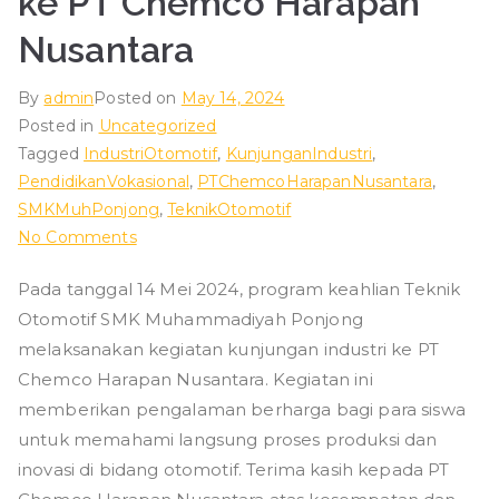
ke PT Chemco Harapan
ad
Nusantara
iy
By
admin
Posted on
May 14, 2024
Posted in
Uncategorized
ah
Tagged
IndustriOtomotif
,
KunjunganIndustri
,
PendidikanVokasional
,
PTChemcoHarapanNusantara
,
P
SMKMuhPonjong
,
TeknikOtomotif
on
No Comments
o
Kunjungan
Pada tanggal 14 Mei 2024, program keahlian Teknik
Industri
nj
Otomotif SMK Muhammadiyah Ponjong
Program
Keahlian
melaksanakan kegiatan kunjungan industri ke PT
o
Teknik
Chemco Harapan Nusantara. Kegiatan ini
Otomotif
memberikan pengalaman berharga bagi para siswa
n
SMK
untuk memahami langsung proses produksi dan
Muhammadiyah
inovasi di bidang otomotif. Terima kasih kepada PT
Ponjong