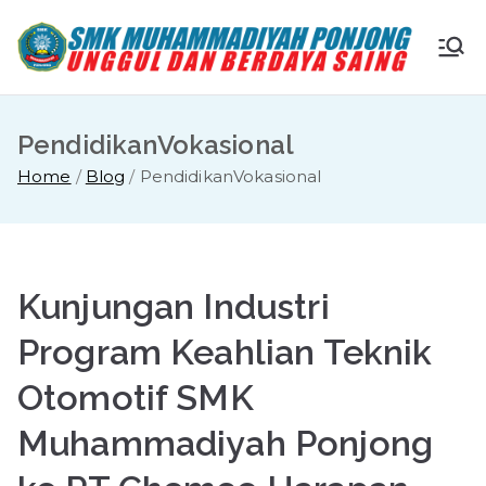
Skip
to
S
Ungg
content
ul
M
dan
PendidikanVokasional
Berda
K
Home
Blog
PendidikanVokasional
ya
Saing
M
u
Kunjungan Industri
ha
Program Keahlian Teknik
Otomotif SMK
m
Muhammadiyah Ponjong
m