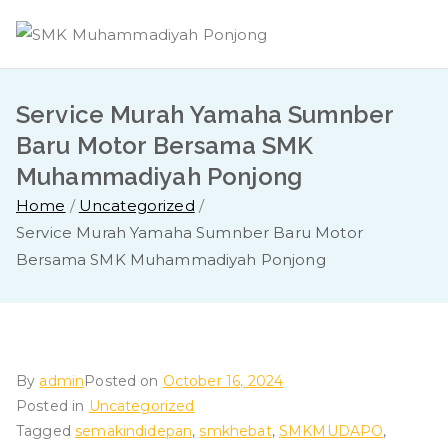
Skip
to
content
Service Murah Yamaha Sumnber
Baru Motor Bersama SMK
Muhammadiyah Ponjong
Home
Uncategorized
Service Murah Yamaha Sumnber Baru Motor
Bersama SMK Muhammadiyah Ponjong
By
admin
Posted on
October 16, 2024
Posted in
Uncategorized
Tagged
semakindidepan
,
smkhebat
,
SMKMUDAPO
,