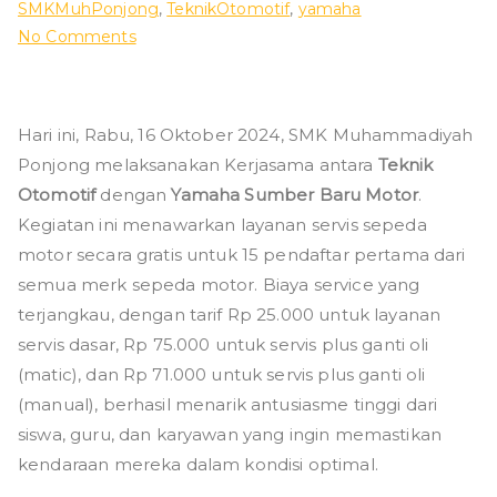
SMKMuhPonjong
,
TeknikOtomotif
,
yamaha
on
No Comments
Service
Murah
Yamaha
Hari ini, Rabu, 16 Oktober 2024, SMK Muhammadiyah
Sumnber
Ponjong melaksanakan Kerjasama antara
Teknik
Baru
Otomotif
dengan
Yamaha Sumber Baru Motor
.
Motor
Kegiatan ini menawarkan layanan servis sepeda
Bersama
motor secara gratis untuk 15 pendaftar pertama dari
SMK
semua merk sepeda motor. Biaya service yang
Muhammadiyah
Ponjong
terjangkau, dengan tarif Rp 25.000 untuk layanan
servis dasar, Rp 75.000 untuk servis plus ganti oli
(matic), dan Rp 71.000 untuk servis plus ganti oli
(manual), berhasil menarik antusiasme tinggi dari
siswa, guru, dan karyawan yang ingin memastikan
kendaraan mereka dalam kondisi optimal.