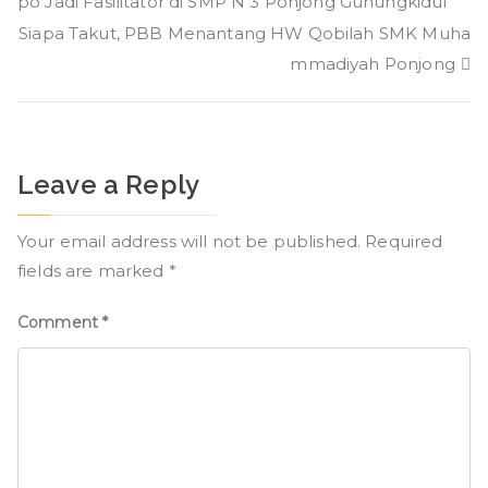
po Jadi Fasilitator di SMP N 3 Ponjong Gunungkidul
navigation
Siapa Takut, PBB Menantang HW Qobilah SMK Muha
mmadiyah Ponjong
Leave a Reply
Your email address will not be published.
Required
fields are marked
*
Comment
*