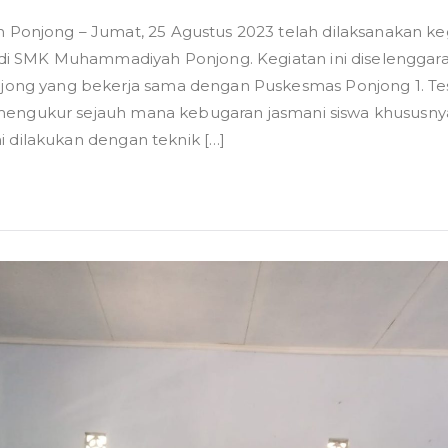
njong – Jumat, 25 Agustus 2023 telah dilaksanakan keg
ran
di SMK Muhammadiyah Ponjong. Kegiatan ini diselenggar
i
ng yang bekerja sama dengan Puskesmas Ponjong 1. Tes
 mengukur sejauh mana kebugaran jasmani siswa khususny
madiyah
ni dilakukan dengan teknik […]
g