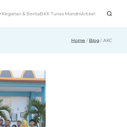
Kegiatan & Berita
BKK Tunas Mandiri
Artikel
h Ponjong
Home
Blog
AKC