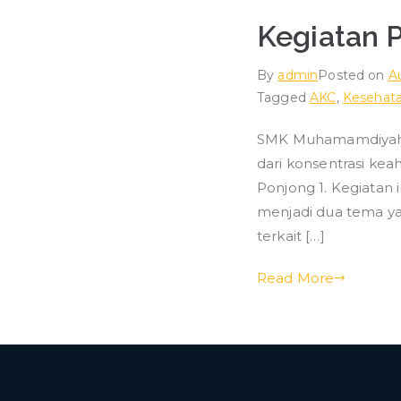
Kegiatan 
By
admin
Posted on
A
Tagged
AKC
,
Kesehat
SMK Muhamamdiyah P
dari konsentrasi ke
Ponjong 1. Kegiatan i
menjadi dua tema ya
terkait […]
Read More