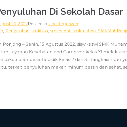
Penyuluhan Di Sekolah Dasar
ugust 16, 2022
Posted in
Uncategorized
an
,
Penyuluhan
,
smkbisa
,
smkhebat
,
smkmuhpo
,
SMKMuhPonj
onjong – Senin, 15 Agustus 2022, siswi-siswi SMK Muha
ahlian Layanan Kesehatan and Caregiver kelas XI melakuk
ni diikuti oleh peserta didik kelas 2 dan 3. Rangkaian penyu
itu, terkait penyuluhan makan minum bersih dan sehat, s