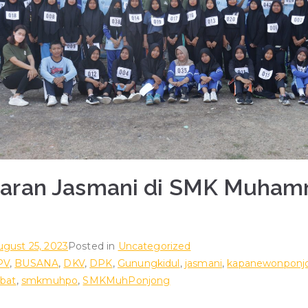
garan Jasmani di SMK Muham
ugust 25, 2023
Posted in
Uncategorized
PV
,
BUSANA
,
DKV
,
DPK
,
Gunungkidul
,
jasmani
,
kapanewonponj
bat
,
smkmuhpo
,
SMKMuhPonjong