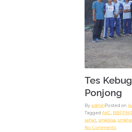
Tes Kebu
Ponjong
By
admin
Posted on
A
Tagged
AKC
,
BBPPM
sehat
,
smkbisa
,
smkhe
on
No Comments