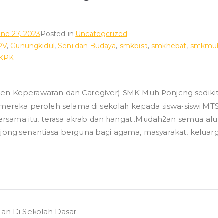
une 27, 2023
Posted in
Uncategorized
PV
,
Gunungkidul
,
Seni dan Budaya
,
smkbisa
,
smkhebat
,
smkmu
KPK
i
isten Keperawatan dan Caregiver) SMK Muh Ponjong sedikit
mereka peroleh selama di sekolah kepada siswa-siswi 
aman
ersama itu, terasa akrab dan hangat..Mudah2an semua a
g senantiasa berguna bagi agama, masyarakat, keluarga
g