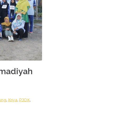
madiyah
ong
,
Kriya
,
PJOK
,