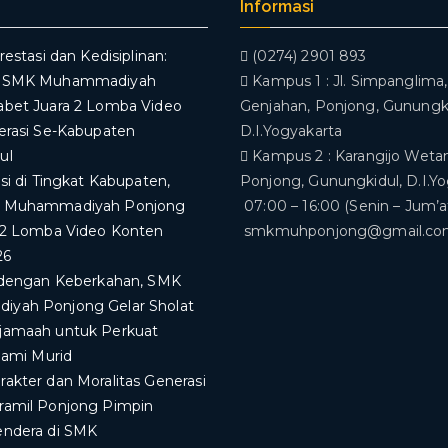
Informasi
restasi dan Kedisiplinan:
(0274) 2901 893
V SMK Muhammadiyah
Kampus 1 : Jl. Simpanglima, 
abet Juara 2 Lomba Video
Genjahan, Ponjong, Gunungki
erasi Se-Kabupaten
D.I.Yogyakarta
ul
Kampus 2 : Karangijo Wetan
asi di Tingkat Kabupaten,
Ponjong, Gunungkidul, D.I.Y
K Muhammadiyah Ponjong
07:00 – 16:00 (Senin – Jum’a
 2 Lomba Video Konten
smkmuhponjong@gmail.c
26
i dengan Keberkahan, SMK
yah Ponjong Gelar Sholat
jamaah untuk Perkuat
slami Murid
akter dan Moralitas Generasi
ramil Ponjong Pimpin
endera di SMK