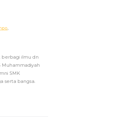
hpo
,
 berbagi ilmu dn
MTS Muhammadiyah
lumni SMK
 serta bangsa.