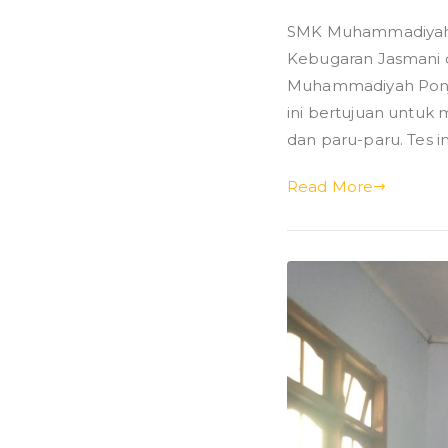
Tes
SMK Muhammadiyah Po
Kebuga
Kebugaran Jasmani 
Jasman
di
Muhammadiyah Ponjo
SMK
ini bertujuan untuk
Muham
dan paru-paru. Tes i
Ponjon
Read More