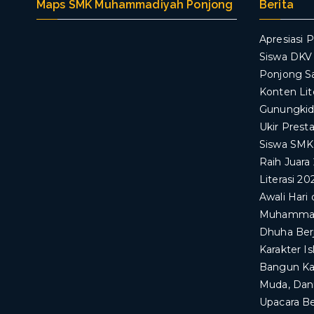
Maps SMK Muhammadiyah Ponjong
Berita
Apresiasi P
Siswa DK
Ponjong S
Konten Lit
Gunungkid
Ukir Prest
Siswa SM
Raih Juara
Literasi 20
Awali Har
Muhammadi
Dhuha Ber
Karakter I
Bangun Kar
Muda, Dan
Upacara B