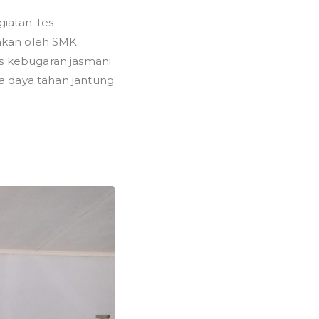
iatan Tes
akan oleh SMK
 kebugaran jasmani
a daya tahan jantung