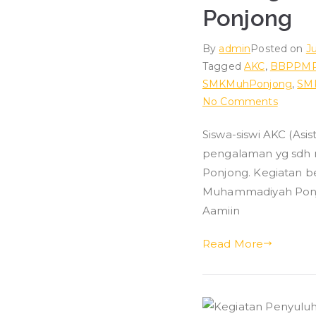
Ponjong
By
admin
Posted on
J
Tagged
AKC
,
BBPPM
SMKMuhPonjong
,
SM
on
No Comments
Berbag
Siswa-siswi AKC (As
Ilmu
pengalaman yg sdh 
dan
Pengal
Ponjong. Kegiatan b
di
Muhammadiyah Ponjon
Mts
Aamiin
Muh
Ponjon
Read More