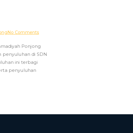
on
ong
No Comments
Kegiatan
mmadiyah Ponjong
Penyuluhan
an penyuluhan di SDN
Di
Sekolah
luhan ini terbagi
Dasar
erta penyuluhan