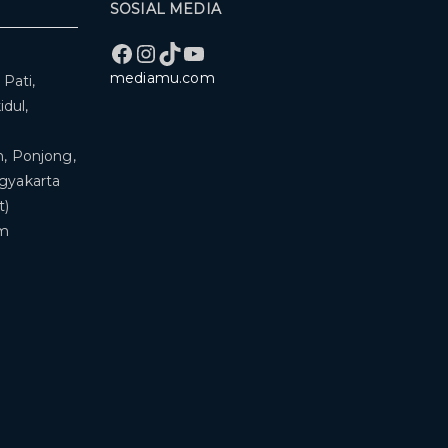
SOSIAL MEDIA
Facebook
Instagram
TikTok
YouTube
mediamu.com
Pati,
dul,
, Ponjong,
ogyakarta
t)
om