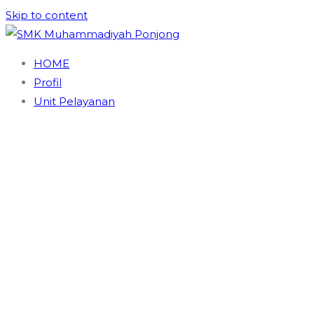
Skip to content
SMK Muhammadiyah Ponjong
Unggul dan Berdaya Saing
HOME
Profil
Unit Pelayanan