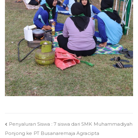
Post
Penyaluran Siswa : 7 siswa dari SMK Muhammadiyah
Ponjong ke PT Busanaremaja Agracipta