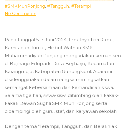
#SMKMuhPonjong
,
#Tangguh
,
#Terampil
ad
on
No Comments
Hizbul
iy
Wathan
SMK
ah
Pada tanggal 5-7 Juni 2024, tepatnya hari Rabu,
Muh
Kamis, dan Jumat, Hizbul Wathan SMK
Ponjong
P
Muhammadiyah Ponjong mengadakan kemah seru
:
di Bejiharjo Edupark, Desa Bejiharjo, Kecamatan
Kemah
o
Karangmojo, Kabupaten Gunungkidul. Acara ini
Penutupan
diselenggarakan dalam rangka meningkatkan
Akhir
nj
Tahun
semangat kebersamaan dan kemandirian siswa.
Selama tiga hari, siswa-siswi dibimbing oleh kakak-
o
kakak Dewan Sughli SMK Muh Ponjong serta
didampingi oleh guru, staf, dan karyawan sekolah.
n
Dengan tema “Terampil, Tangguh, dan Berakhlak