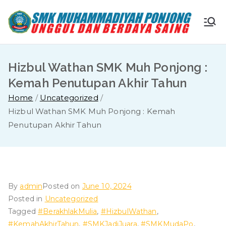
Skip
to
S
Ungg
content
ul
M
dan
Hizbul Wathan SMK Muh Ponjong :
Berda
K
Kemah Penutupan Akhir Tahun
ya
Home
Uncategorized
Saing
M
Hizbul Wathan SMK Muh Ponjong : Kemah
Penutupan Akhir Tahun
u
ha
m
By
admin
Posted on
June 10, 2024
Posted in
Uncategorized
m
Tagged
#BerakhlakMulia
,
#HizbulWathan
,
#KemahAkhirTahun
,
#SMKJadiJuara
,
#SMKMudaPo
,