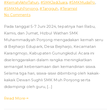
#KemahAkhirTahun
,
#SMKJadiJuara
,
#SMKMudaPo
,
ad
#SMKMuhPonjong
,
#Tangguh
,
#Terampil
on
No Comments
iy
Hizbul
Pada tanggal 5-7 Juni 2024, tepatnya hari Rabu,
Wathan
ah
Kamis, dan Jumat, Hizbul Wathan SMK
SMK
Muh
Muhammadiyah Ponjong mengadakan kemah seru
P
Ponjong
di Bejiharjo Edupark, Desa Bejiharjo, Kecamatan
:
Karangmojo, Kabupaten Gunungkidul. Acara ini
o
Kemah
diselenggarakan dalam rangka meningkatkan
Penutupan
semangat kebersamaan dan kemandirian siswa.
nj
Akhir
Selama tiga hari, siswa-siswi dibimbing oleh kakak-
Tahun
kakak Dewan Sughli SMK Muh Ponjong serta
o
didampingi oleh guru, […]
n
Read More