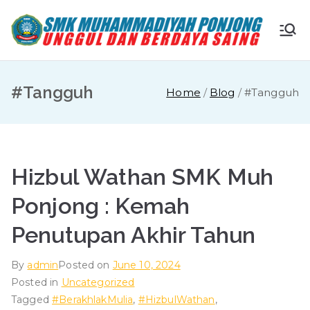
Skip
to
S
Ungg
content
ul
M
dan
#Tangguh
Home
Blog
#Tangguh
Berda
K
ya
Saing
M
Hizbul Wathan SMK Muh
u
Ponjong : Kemah
ha
Penutupan Akhir Tahun
m
By
admin
Posted on
June 10, 2024
Posted in
Uncategorized
m
Tagged
#BerakhlakMulia
,
#HizbulWathan
,