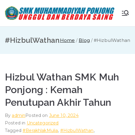
Skip
to
S
Ungg
content
ul
M
dan
#HizbulWathan
Home
Blog
#HizbulWathan
Berda
K
ya
Saing
M
Hizbul Wathan SMK Muh
u
Ponjong : Kemah
ha
Penutupan Akhir Tahun
m
By
admin
Posted on
June 10, 2024
Posted in
Uncategorized
m
Tagged
#BerakhlakMulia
,
#HizbulWathan
,