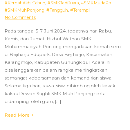
#KemahAkhirTahun
,
#SMKJadiJuara
,
#SMKMudaPo
,
ad
#SMKMuhPonjong
,
#Tangguh
,
#Terampil
on
No Comments
iy
Hizbul
Pada tanggal 5-7 Juni 2024, tepatnya hari Rabu,
Wathan
ah
Kamis, dan Jumat, Hizbul Wathan SMK
SMK
Muh
Muhammadiyah Ponjong mengadakan kemah seru
P
Ponjong
di Bejiharjo Edupark, Desa Bejiharjo, Kecamatan
:
Karangmojo, Kabupaten Gunungkidul. Acara ini
o
Kemah
diselenggarakan dalam rangka meningkatkan
Penutupan
semangat kebersamaan dan kemandirian siswa.
nj
Akhir
Selama tiga hari, siswa-siswi dibimbing oleh kakak-
Tahun
kakak Dewan Sughli SMK Muh Ponjong serta
o
didampingi oleh guru, […]
n
Read More