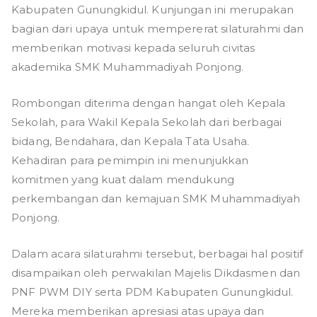
Kabupaten Gunungkidul. Kunjungan ini merupakan
Wilayah
Muhammadiyah
bagian dari upaya untuk mempererat silaturahmi dan
(PWM)
memberikan motivasi kepada seluruh civitas
DIY,
akademika SMK Muhammadiyah Ponjong.
bersama
dengan
Rombongan diterima dengan hangat oleh Kepala
Pimpinan
Sekolah, para Wakil Kepala Sekolah dari berbagai
Daerah
bidang, Bendahara, dan Kepala Tata Usaha.
Muhammadiyah
Kehadiran para pemimpin ini menunjukkan
(PDM)
komitmen yang kuat dalam mendukung
Kabupaten
perkembangan dan kemajuan SMK Muhammadiyah
Gunungkidul
Ponjong.
ke
SMK
Dalam acara silaturahmi tersebut, berbagai hal positif
Muhammadiyah
disampaikan oleh perwakilan Majelis Dikdasmen dan
Ponjong
PNF PWM DIY serta PDM Kabupaten Gunungkidul.
Mereka memberikan apresiasi atas upaya dan