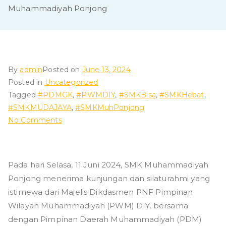
Muhammadiyah Ponjong
By
admin
Posted on
June 13, 2024
Posted in
Uncategorized
Tagged
#PDMGK
,
#PWMDIY
,
#SMKBisa
,
#SMKHebat
,
#SMKMUDAJAYA
,
#SMKMuhPonjong
on
No Comments
Kunjungan
dan
silaturahmi
Pada hari Selasa, 11 Juni 2024, SMK Muhammadiyah
dari
Ponjong menerima kunjungan dan silaturahmi yang
Majelis
istimewa dari Majelis Dikdasmen PNF Pimpinan
Dikdasmen
Wilayah Muhammadiyah (PWM) DIY, bersama
PNF
dengan Pimpinan Daerah Muhammadiyah (PDM)
Pimpinan