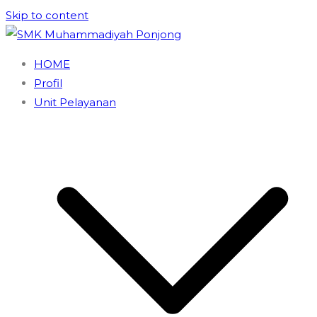
Skip to content
SMK Muhammadiyah Ponjong
Unggul dan Berdaya Saing
HOME
Profil
Unit Pelayanan