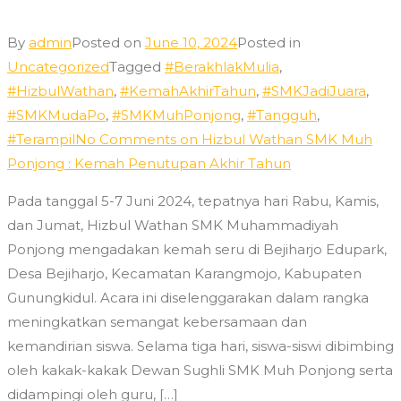
By
admin
Posted on
June 10, 2024
Posted in
Uncategorized
Tagged
#BerakhlakMulia
,
#HizbulWathan
,
#KemahAkhirTahun
,
#SMKJadiJuara
,
#SMKMudaPo
,
#SMKMuhPonjong
,
#Tangguh
,
#Terampil
No Comments
on Hizbul Wathan SMK Muh
Ponjong : Kemah Penutupan Akhir Tahun
Pada tanggal 5-7 Juni 2024, tepatnya hari Rabu, Kamis,
dan Jumat, Hizbul Wathan SMK Muhammadiyah
Ponjong mengadakan kemah seru di Bejiharjo Edupark,
Desa Bejiharjo, Kecamatan Karangmojo, Kabupaten
Gunungkidul. Acara ini diselenggarakan dalam rangka
meningkatkan semangat kebersamaan dan
kemandirian siswa. Selama tiga hari, siswa-siswi dibimbing
oleh kakak-kakak Dewan Sughli SMK Muh Ponjong serta
didampingi oleh guru, […]