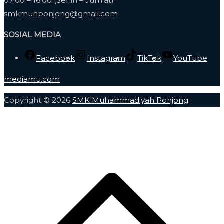
07:00 – 16:00 (Senin – Jum’at)
smkmuhponjong@gmail.com
SOSIAL MEDIA
Facebook
Instagram
TikTok
YouTube
mediamu.com
Copyright © 2026
SMK Muhammadiyah Ponjong
.