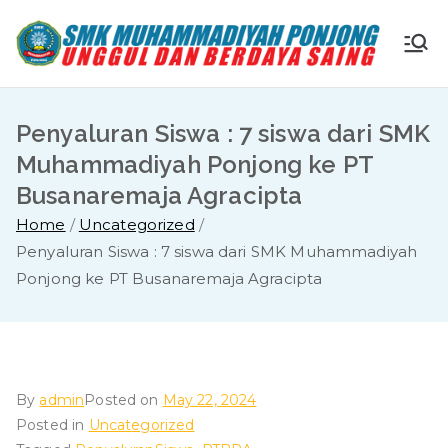
Skip
to
S
Ungg
content
ul
M
dan
Penyaluran Siswa : 7 siswa dari SMK
Berda
K
Muhammadiyah Ponjong ke PT
ya
Busanaremaja Agracipta
Saing
M
Home
Uncategorized
Penyaluran Siswa : 7 siswa dari SMK Muhammadiyah
u
Ponjong ke PT Busanaremaja Agracipta
ha
m
By
admin
Posted on
May 22, 2024
m
Posted in
Uncategorized