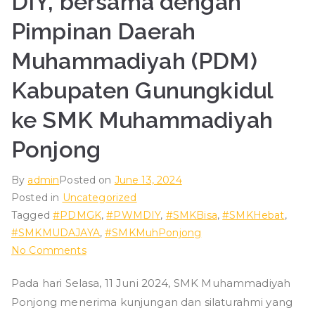
DIY, bersama dengan
ad
Pimpinan Daerah
iy
Muhammadiyah (PDM)
Kabupaten Gunungkidul
ah
ke SMK Muhammadiyah
P
Ponjong
o
By
admin
Posted on
June 13, 2024
Posted in
Uncategorized
nj
Tagged
#PDMGK
,
#PWMDIY
,
#SMKBisa
,
#SMKHebat
,
#SMKMUDAJAYA
,
#SMKMuhPonjong
o
on
No Comments
Kunjungan
n
Pada hari Selasa, 11 Juni 2024, SMK Muhammadiyah
dan
Ponjong menerima kunjungan dan silaturahmi yang
silaturahmi