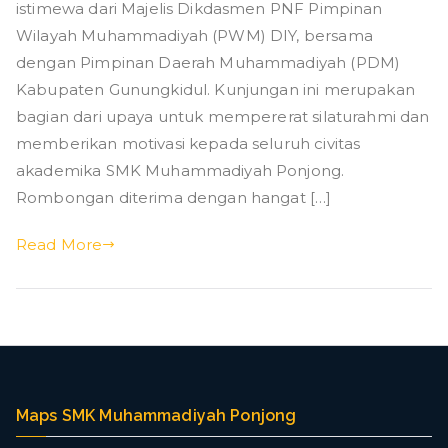
g
dari
istimewa dari Majelis Dikdasmen PNF Pimpinan
Majelis
Wilayah Muhammadiyah (PWM) DIY, bersama
Dikdasmen
dengan Pimpinan Daerah Muhammadiyah (PDM)
PNF
Kabupaten Gunungkidul. Kunjungan ini merupakan
Pimpinan
bagian dari upaya untuk mempererat silaturahmi dan
Wilayah
memberikan motivasi kepada seluruh civitas
Muhammadiyah
akademika SMK Muhammadiyah Ponjong.
(PWM)
Rombongan diterima dengan hangat […]
DIY,
bersama
Read More
dengan
Pimpinan
Daerah
Muhammadiyah
(PDM)
Kabupaten
Gunungkidul
Maps SMK Muhammadiyah Ponjong
ke