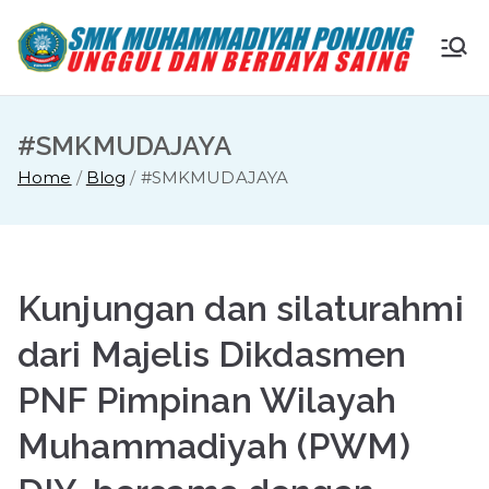
Skip
to
S
Ungg
content
ul
M
dan
#SMKMUDAJAYA
Berda
K
Home
Blog
#SMKMUDAJAYA
ya
Saing
M
u
Kunjungan dan silaturahmi
ha
dari Majelis Dikdasmen
PNF Pimpinan Wilayah
m
Muhammadiyah (PWM)
m