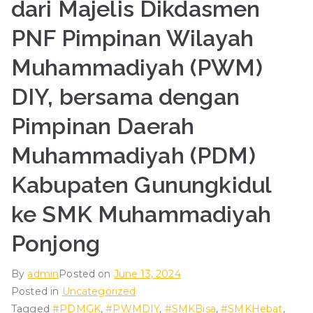
dari Majelis Dikdasmen
Jatisari
PNF Pimpinan Wilayah
Muhammadiyah (PWM)
DIY, bersama dengan
Pimpinan Daerah
Muhammadiyah (PDM)
Kabupaten Gunungkidul
ke SMK Muhammadiyah
Ponjong
By
admin
Posted on
June 13, 2024
Posted in
Uncategorized
Tagged
#PDMGK
,
#PWMDIY
,
#SMKBisa
,
#SMKHebat
,