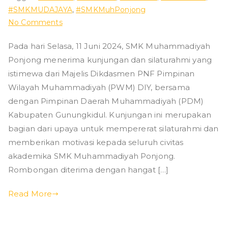
#SMKMUDAJAYA
,
#SMKMuhPonjong
on
No Comments
Kunjungan
Pada hari Selasa, 11 Juni 2024, SMK Muhammadiyah
dan
Ponjong menerima kunjungan dan silaturahmi yang
silaturahmi
dari
istimewa dari Majelis Dikdasmen PNF Pimpinan
Majelis
Wilayah Muhammadiyah (PWM) DIY, bersama
Dikdasmen
dengan Pimpinan Daerah Muhammadiyah (PDM)
PNF
Kabupaten Gunungkidul. Kunjungan ini merupakan
Pimpinan
bagian dari upaya untuk mempererat silaturahmi dan
Wilayah
memberikan motivasi kepada seluruh civitas
Muhammadiyah
akademika SMK Muhammadiyah Ponjong.
(PWM)
Rombongan diterima dengan hangat […]
DIY,
bersama
Read More
dengan
Pimpinan
Daerah