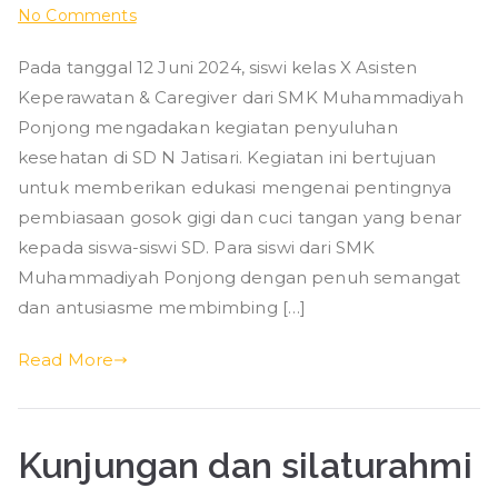
on
No Comments
Penyuluhan
Pada tanggal 12 Juni 2024, siswi kelas X Asisten
Kesehatan
Keperawatan & Caregiver dari SMK Muhammadiyah
oleh
Siswi
Ponjong mengadakan kegiatan penyuluhan
Kelas
kesehatan di SD N Jatisari. Kegiatan ini bertujuan
X
untuk memberikan edukasi mengenai pentingnya
Asisten
pembiasaan gosok gigi dan cuci tangan yang benar
Keperawatan
kepada siswa-siswi SD. Para siswi dari SMK
&
Muhammadiyah Ponjong dengan penuh semangat
Caregiver
dan antusiasme membimbing […]
(AKC)
SMK
Read More
Muhammadiyah
Ponjong
di
Kunjungan dan silaturahmi
SD
N