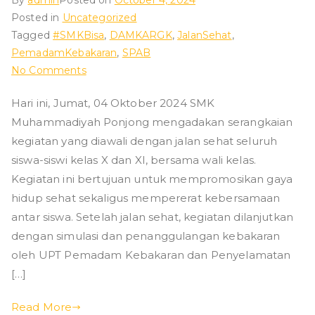
By
admin
Posted on
October 4, 2024
Posted in
Uncategorized
Tagged
#SMKBisa
,
DAMKARGK
,
JalanSehat
,
PemadamKebakaran
,
SPAB
on
No Comments
Kegiatan
Hari ini, Jumat, 04 Oktober 2024 SMK
Jalan
Muhammadiyah Ponjong mengadakan serangkaian
Sehat
dan
kegiatan yang diawali dengan jalan sehat seluruh
Simulasi
siswa-siswi kelas X dan XI, bersama wali kelas.
&
Kegiatan ini bertujuan untuk mempromosikan gaya
Penanggulangan
hidup sehat sekaligus mempererat kebersamaan
Kebakaran
antar siswa. Setelah jalan sehat, kegiatan dilanjutkan
di
dengan simulasi dan penanggulangan kebakaran
SMK
oleh UPT Pemadam Kebakaran dan Penyelamatan
Muhammadiyah
[…]
Ponjong
Read More