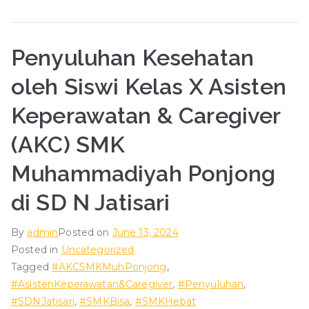
Penyuluhan Kesehatan
oleh Siswi Kelas X Asisten
Keperawatan & Caregiver
(AKC) SMK
Muhammadiyah Ponjong
di SD N Jatisari
By
admin
Posted on
June 13, 2024
Posted in
Uncategorized
Tagged
#AKCSMKMuhPonjong
,
#AsistenKeperawatan&Caregiver
,
#Penyuluhan
,
#SDNJatisari
,
#SMKBisa
,
#SMKHebat