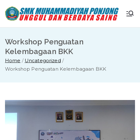
Skip
to
S
Ungg
content
ul
M
dan
Workshop Penguatan
Berda
K
Kelembagaan BKK
ya
Home
Uncategorized
Saing
M
Workshop Penguatan Kelembagaan BKK
u
ha
m
m