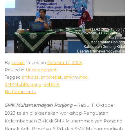
ad
iy
ah
P
By
admin
Posted on
October 17, 2023
o
Posted in
Uncategorized
Tagged
smkbisa
,
smkhebat
,
smkmuhpo
,
nj
SMKMuhPonjong
,
SMKPK
on
No Comments
o
Workshop
SMK Muhamamdiyah Ponjong –
Rabu, 11 Oktober
Penguatan
n
2023 telah dilaksanakan workshop Penguatan
Kelembagaan
BKK
Kelembagaan BKK di SMK Muhammadiyah Ponjong.
Bapak Adhi Prasetyo, S.Pd. dari SMK Muhammadiyah