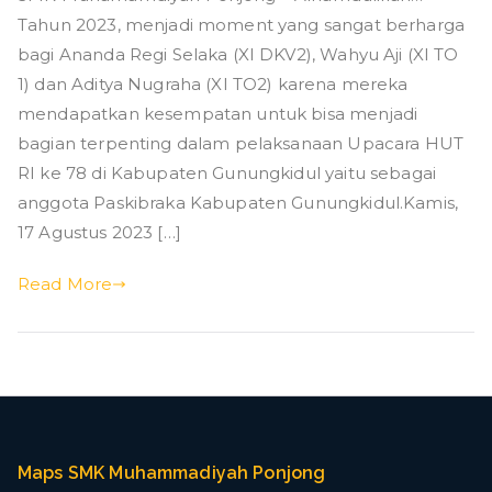
g
Tahun 2023, menjadi moment yang sangat berharga
PONJONG
MENGIRIMKAN
bagi Ananda Regi Selaka (XI DKV2), Wahyu Aji (XI TO
PASKIBRAKA
1) dan Aditya Nugraha (XI TO2) karena mereka
KABUPATEN
mendapatkan kesempatan untuk bisa menjadi
GUNUNGKIDUL
bagian terpenting dalam pelaksanaan Upacara HUT
DAN
RI ke 78 di Kabupaten Gunungkidul yaitu sebagai
KAPANEWON
anggota Paskibraka Kabupaten Gunungkidul.Kamis,
PONJONG
17 Agustus 2023 […]
Read More
Maps SMK Muhammadiyah Ponjong