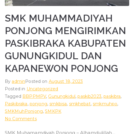
ad
SMK MUHAMMADIYAH
iy
PONJONG MENGIRIMKAN
ah
PASKIBRAKA KABUPATEN
P
GUNUNGKIDUL DAN
KAPANEWON PONJONG
o
By
admin
Posted on
August 18, 2023
nj
Posted in
Uncategorized
Tagged
BBPPMPV
,
Gunungkidul
,
paskib2023
,
paskibra
,
o
Paskibraka
,
ponjong
,
smkbisa
,
smkhebat
,
smkmuhpo
,
SMKMuhPonjong
,
SMKPK
n
on
No Comments
SMK
SMK Muhamamdiyah Ponjong – Alhamdulillah…
MUHAMMADIYAH