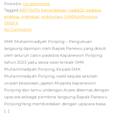
Posted in
Uncategorized
Tagged
BBPPMPV
,
kemerdekaan
,
paskib23
,
paskibra
,
smkbisa
,
smkhebat
,
smkmuhpo
,
SMKMuhPonjong
,
SMKPK
on
No Comments
Pengukuhan
SMK Muhammadiyah Ponjong – Pengukuan
Calon
langsung dipimpin oleh Bapak Panewu yang diikuti
Paskibra
Kapanewon
oleh seluruh calon paskibra Kapanewon Ponjong
Ponjong
tahun 2023 yaitu siswa-siswi terbaik SMK
Tahun
Muhammadiyah Ponjong, Kepala SMK
2023
Muhammadiyah Ponjong, wakil kepala sekolah
urusan kesiswaan, jajaran Muspika kapanewon
Ponjong dan tamu undangan.Acara dikemas dengan
upacara sebagai pembina langsung Bapak Panewu
Ponjong.Yang membedakan dengan upacara biasa
[…]