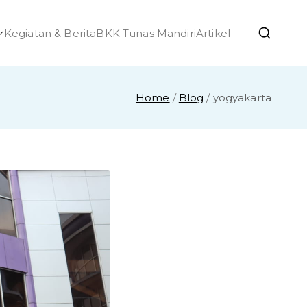
Kegiatan & Berita
BKK Tunas Mandiri
Artikel
h Ponjong
Home
Blog
yogyakarta