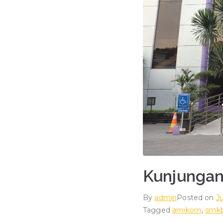
Kunjungan 
By
admin
Posted on
J
Tagged
amikom
,
smkb