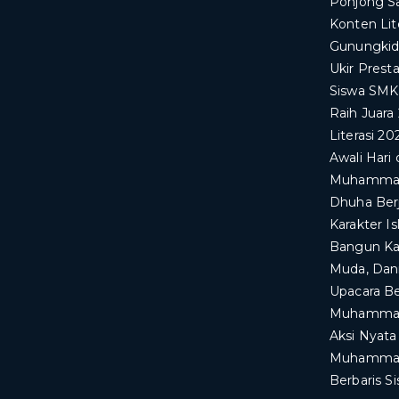
Ponjong S
Konten Lit
Gunungkid
Ukir Prest
Siswa SM
Raih Juara
Literasi 20
Awali Har
Muhammadi
Dhuha Ber
Karakter I
Bangun Kar
Muda, Dan
Upacara B
Muhammad
​Aksi Nyat
Muhammadi
Berbaris 