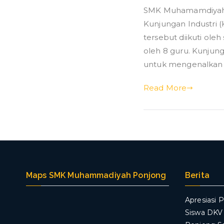
SMK Muhamamdiyah P
Kunjungan Industri (
tersebut diikuti ole
oleh 8 guru. Kunjung
untuk mengenalkan 
Read More
Maps SMK Muhammadiyah Ponjong
Berita
Apresiasi P
Siswa DK