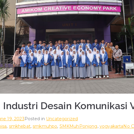
Industri Desain Komunikasi V
une 19, 2023
Posted in
Uncategorized
isa
,
smkhebat
,
smkmuhpo
,
SMKMuhPonjong
,
yogyakarta
No 