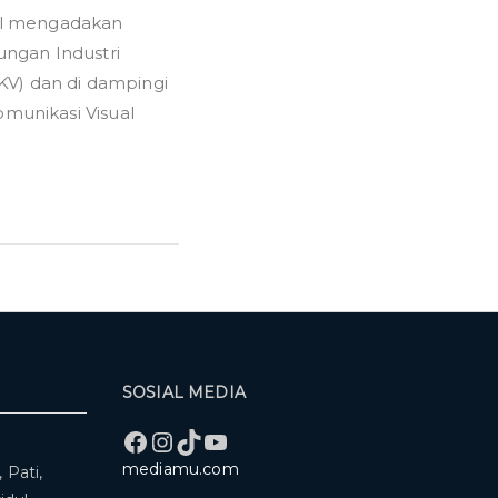
al mengadakan
Industri
ungan Industri
Desain
Komunikasi
DKV) dan di dampingi
Visual
omunikasi Visual
SOSIAL MEDIA
Facebook
Instagram
TikTok
YouTube
mediamu.com
 Pati,