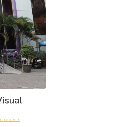
isual
on
Comments
Kunjungan