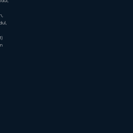
dul,
n,
ul,
t)
om