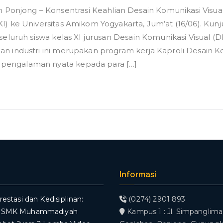
onjong – Konsentrasi Keahlian Desain Komunikasi Visu
KI) ke Universitas Amikom Yogyakarta, Jum’at (16/06). Kunj
h seluruh siswa kelas XI jurusan Desain Komunikasi Visual (
an industri ini merupakan program kerja Kaproli Desain K
pengalaman nyata kepada para […]
Informasi
restasi dan Kedisiplinan:
(0274) 2901 893
V SMK Muhammadiyah
Kampus 1 : Jl. Simpanglima,