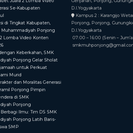
abet Juara 2 Lomba Video
Genjahan, Ponjong, Gunungki
erasi Se-Kabupaten
D.I.Yogyakarta
ul
Kampus 2 : Karangijo Weta
asi di Tingkat Kabupaten,
Ponjong, Ponjong, Gunungkid
K Muhammadiyah Ponjong
D.I.Yogyakarta
 2 Lomba Video Konten
07:00 – 16:00 (Senin – Jum’a
26
smkmuhponjong@gmail.c
i dengan Keberkahan, SMK
yah Ponjong Gelar Sholat
jamaah untuk Perkuat
slami Murid
akter dan Moralitas Generasi
ramil Ponjong Pimpin
endera di SMK
iyah Ponjong
a Berbagi Ilmu: Tim DS SMK
yah Ponjong Latih Baris-
Siswa SMP