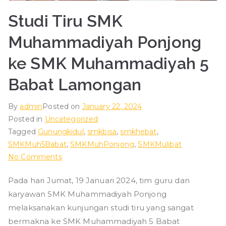
ad
Studi Tiru SMK
iy
Muhammadiyah Ponjong
ke SMK Muhammadiyah 5
ah
Babat Lamongan
P
By
admin
Posted on
January 22, 2024
o
Posted in
Uncategorized
Tagged
Gunungkidul
,
smkbisa
,
smkhebat
,
nj
SMKMuh5Babat
,
SMKMuhPonjong
,
SMKMulibat
on
No Comments
o
Studi
Pada hari Jumat, 19 Januari 2024, tim guru dan
Tiru
karyawan SMK Muhammadiyah Ponjong
SMK
n
Muhammadiyah
melaksanakan kunjungan studi tiru yang sangat
Ponjong
bermakna ke SMK Muhammadiyah 5 Babat