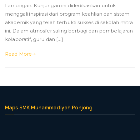
g
ke
Lamongan. Kunjungan ini didedikasikan untuk
SMK
menggali inspirasi dari program keahlian dan sistem
Muhammadiyah
akademik yang telah terbukti sukses di sekolah mitra
5
ini. Dalam atmosfer saling berbagi dan pembelajaran
Babat
kolaboratif, guru dan […]
Lamongan
Read More
Maps SMK Muhammadiyah Ponjong