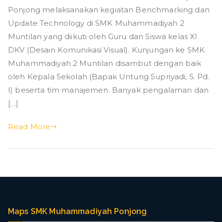
g
Ponjong melaksanakan kegiatan Benchmarking dan
SMK
Muhammadiyah
Update Technology di SMK Muhammadiyah 2
2
Muntilan yang diikuti oleh Guru dan Siswa kelas XI
Muntilan
DKV (Desain Komunikasi Visual). Kunjungan ke SMK
Muhammadiyah 2 Muntilan disambut dengan baik
oleh Kepala Sekolah (Bapak Untung Supriyadi, S. Pd.
I) beserta tim manajemen. Banyak pengalaman dan
[…]
Read More
Maps SMK Muhammadiyah Ponjong