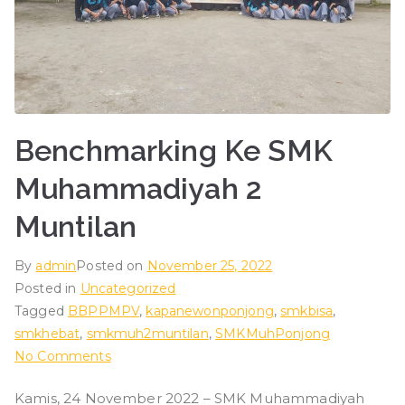
ad
iy
ah
Benchmarking Ke SMK
P
Muhammadiyah 2
o
Muntilan
nj
By
admin
Posted on
November 25, 2022
Posted in
Uncategorized
o
Tagged
BBPPMPV
,
kapanewonponjong
,
smkbisa
,
smkhebat
,
smkmuh2muntilan
,
SMKMuhPonjong
n
on
No Comments
Benchmarking
Kamis, 24 November 2022 – SMK Muhammadiyah
Ke