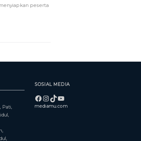
menyiapkan peserta
SOSIAL MEDIA
Facebook
Instagram
TikTok
YouTube
mediamu.com
 Pati,
dul,
n,
ul,