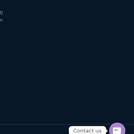
t)
om
Contact us