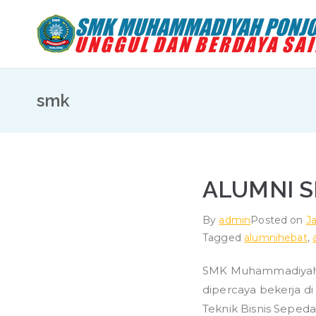
Skip
to
content
smk
ALUMNI S
By
admin
Posted on
J
Tagged
alumnihebat
,
SMK Muhammadiyah P
dipercaya bekerja di
Teknik Bisnis Seped