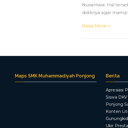
Nusantara. Hal ter
didiknya agar mampu
Read More
Maps SMK Muhammadiyah Ponjong
Berita
Apresiasi P
Siswa DK
Ponjong S
Konten Lit
Gunungkid
Ukir Prest