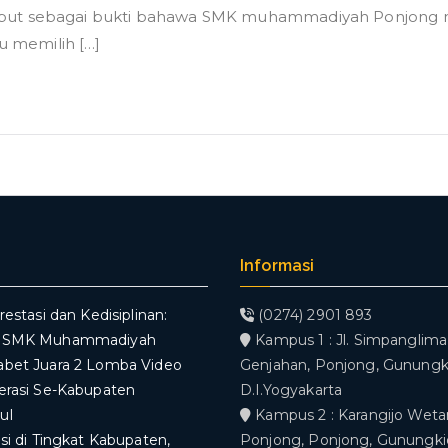
sebut sebagai bukti bahawa SMK muhammadiyah Ponjong 
 memilih […]
Informasi
restasi dan Kedisiplinan:
(0274) 2901 893
V SMK Muhammadiyah
Kampus 1 : Jl. Simpanglima,
abet Juara 2 Lomba Video
Genjahan, Ponjong, Gunungki
erasi Se-Kabupaten
D.I.Yogyakarta
ul
Kampus 2 : Karangijo Weta
asi di Tingkat Kabupaten,
Ponjong, Ponjong, Gunungkid