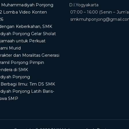
K Muhammadiyah Ponjong
D.I.Yogyakarta
 2 Lomba Video Konten
07:00 – 16:00 (Senin – Jum’a
26
smkmuhponjong@gmail.c
i dengan Keberkahan, SMK
yah Ponjong Gelar Sholat
jamaah untuk Perkuat
slami Murid
akter dan Moralitas Generasi
ramil Ponjong Pimpin
endera di SMK
iyah Ponjong
a Berbagi Ilmu: Tim DS SMK
yah Ponjong Latih Baris-
Siswa SMP