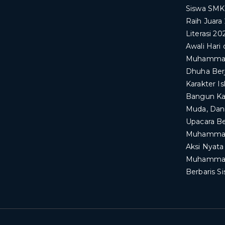
Siswa SM
Raih Juara
Literasi 20
Awali Har
Muhammadi
Dhuha Ber
Karakter I
Bangun Kar
Muda, Dan
Upacara B
Muhammad
​Aksi Nyat
Muhammadi
Berbaris 