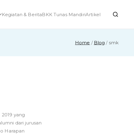
Kegiatan & Berita
BKK Tunas Mandiri
Artikel
h Ponjong
Home
Blog
smk
 2019 yang
alumni dari jurusan
co Harapan