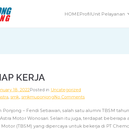
HOME
Profil
Unit Pelayanan
SMK Muhammadiya
Unggul dan Berdaya Saing
IAP KERJA
anuary 18, 2022
Posted in
Uncategorized
on
astra
,
smk
,
smkmuponjong
No Comments
ALUMNI
onjong – Fendi Setiawan, salah satu alumni TBSM tahun
SIAP
 Astra Motor Wonosari. Selain itu juga, terdapat beberapa 
KERJA
a Motor (TBSM) yang dipercaya untuk bekerja di PT Chem