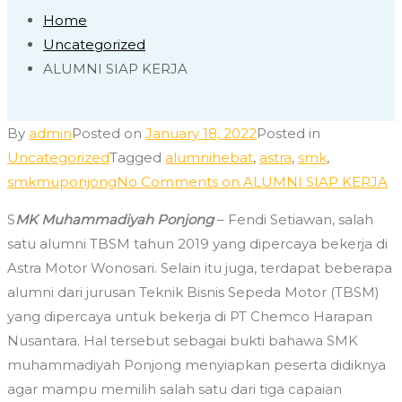
Home
Uncategorized
ALUMNI SIAP KERJA
By
admin
Posted on
January 18, 2022
Posted in
Uncategorized
Tagged
alumnihebat
,
astra
,
smk
,
smkmuponjong
No Comments
on ALUMNI SIAP KERJA
S
MK Muhammadiyah Ponjong
– Fendi Setiawan, salah
satu alumni TBSM tahun 2019 yang dipercaya bekerja di
Astra Motor Wonosari. Selain itu juga, terdapat beberapa
alumni dari jurusan Teknik Bisnis Sepeda Motor (TBSM)
yang dipercaya untuk bekerja di PT Chemco Harapan
Nusantara. Hal tersebut sebagai bukti bahawa SMK
muhammadiyah Ponjong menyiapkan peserta didiknya
agar mampu memilih salah satu dari tiga capaian