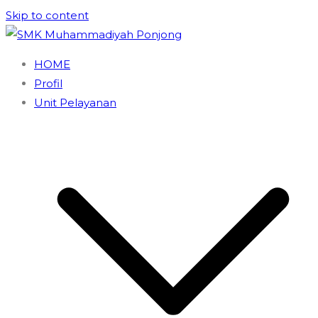
Skip to content
SMK Muhammadiyah Ponjong
Unggul dan Berdaya Saing
HOME
Profil
Unit Pelayanan