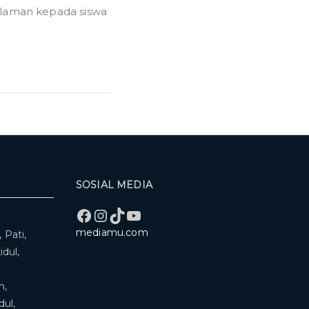
3
alaman kepada siswa
Gunungkidul
SOSIAL MEDIA
Facebook
Instagram
TikTok
YouTube
mediamu.com
 Pati,
dul,
n,
ul,