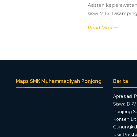
Asisten keperawatan
siswi MTS. Disamping 
Read More
Maps SMK Muhammadiyah Ponjong
Berita
Apresiasi P
Siswa DK
Ponjong S
Konten Lit
Gunungkid
Ukir Prest