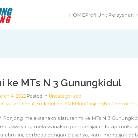
HOME
Profil
Unit Pelayanan
SMK Muhammadiya
Unggul dan Berdaya Saing
mi ke MTs N 3 Gunungkidul
arch 4, 2022
Posted in
Uncategorized
kbisa
,
smkhebat
,
smkmuhpo
,
SMKMuhPonjong
No Comments
njong melaksanakn silaturahmi ke MTs N 3 Gunungkidul.
eh siswa yang melaksanakan pembelajaran tatap muka ses
aturahmi ini, berbeda dengan biasanya, kami mengajak be