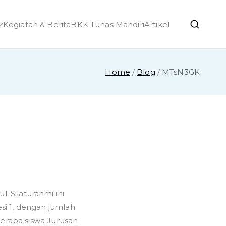
Kegiatan & Berita
BKK Tunas Mandiri
Artikel
h Ponjong
Home
Blog
MTsN3GK
on
Silaturahmi
 Silaturahmi ini
ke
i 1, dengan jumlah
MTs
N
berapa siswa Jurusan