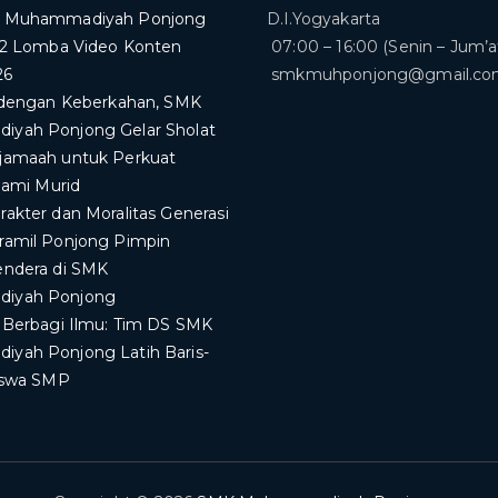
K Muhammadiyah Ponjong
D.I.Yogyakarta
 2 Lomba Video Konten
07:00 – 16:00 (Senin – Jum’a
26
smkmuhponjong@gmail.c
i dengan Keberkahan, SMK
yah Ponjong Gelar Sholat
jamaah untuk Perkuat
slami Murid
akter dan Moralitas Generasi
ramil Ponjong Pimpin
endera di SMK
iyah Ponjong
a Berbagi Ilmu: Tim DS SMK
yah Ponjong Latih Baris-
Siswa SMP