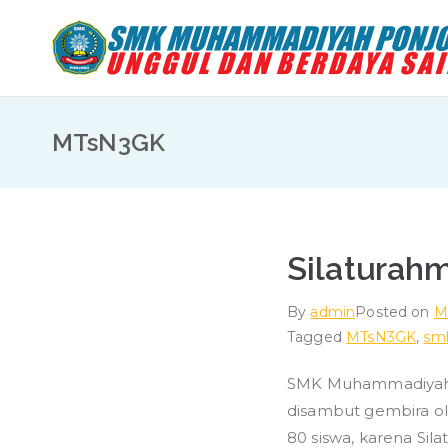
Skip
to
content
MTsN3GK
Silaturah
By
admin
Posted on
M
Tagged
MTsN3GK
,
sm
SMK Muhammadiyah Po
disambut gembira ol
80 siswa, karena Sil