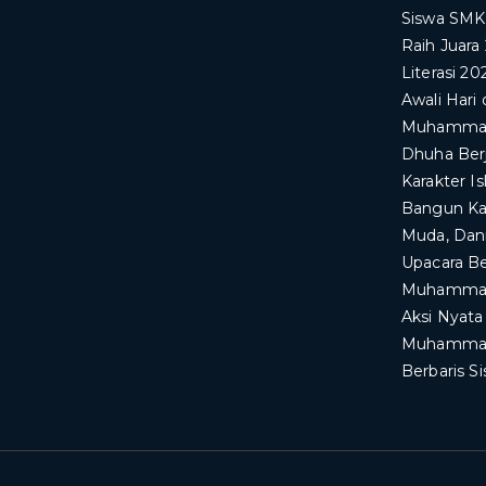
Siswa SM
Raih Juara
Literasi 20
Awali Har
Muhammadi
Dhuha Ber
Karakter I
Bangun Kar
Muda, Dan
Upacara B
Muhammad
​Aksi Nyat
Muhammadi
Berbaris 