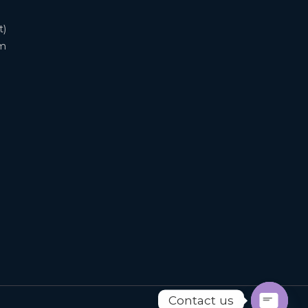
t)
om
Contact us