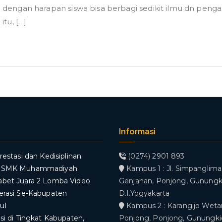
 dengan harapan siswa bisa berbagi sedikit ilmu dn peng
itu, […]
Informasi
restasi dan Kedisiplinan:
(0274) 2901 893
V SMK Muhammadiyah
Kampus 1 : Jl. Simpanglima,
abet Juara 2 Lomba Video
Genjahan, Ponjong, Gunungki
erasi Se-Kabupaten
D.I.Yogyakarta
ul
Kampus 2 : Karangijo Weta
asi di Tingkat Kabupaten,
Ponjong, Ponjong, Gunungkid