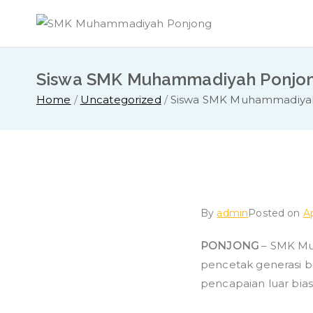
Skip
to
content
Siswa SMK Muhammadiyah Ponjong
Home
Uncategorized
Siswa SMK Muhammadiyah 
By
admin
Posted on
Ap
PONJONG
– SMK Mu
pencetak generasi be
pencapaian luar biasa