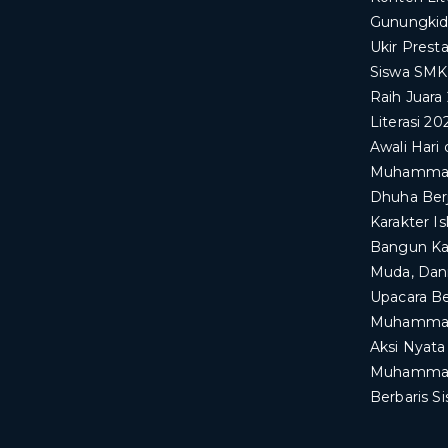
Gunungkid
Ukir Prest
Siswa SM
Raih Juara
Literasi 20
Awali Har
Muhammadi
Dhuha Ber
Karakter I
Bangun Kar
Muda, Dan
Upacara B
Muhammad
​Aksi Nyat
Muhammadi
Berbaris 