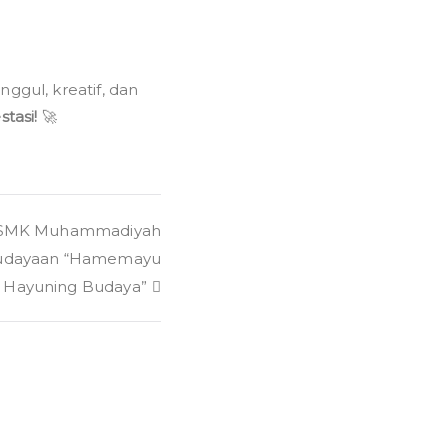
ggul, kreatif, dan
tasi!
🚀
r, SMK Muhammadiyah
budayaan “Hamemayu
Hayuning Budaya”