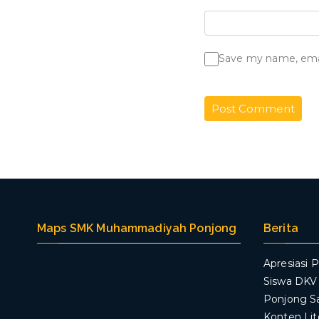
Save my name, email
Maps SMK Muhammadiyah Ponjong
Berita
Apresiasi P
Siswa DK
Ponjong S
Konten Lit