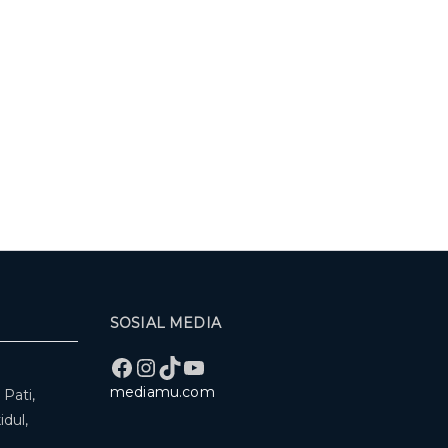
SOSIAL MEDIA
Facebook
Instagram
TikTok
YouTube
mediamu.com
Pati,
dul,