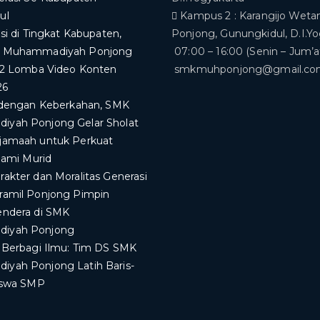
ul
Kampus 2 : Karangijo Wetan
asi di Tingkat Kabupaten,
Ponjong, Gunungkidul, D.I.Y
K Muhammadiyah Ponjong
07:00 – 16:00 (Senin – Jum’a
 2 Lomba Video Konten
smkmuhponjong@gmail.c
26
i dengan Keberkahan, SMK
yah Ponjong Gelar Sholat
jamaah untuk Perkuat
slami Murid
akter dan Moralitas Generasi
ramil Ponjong Pimpin
endera di SMK
iyah Ponjong
a Berbagi Ilmu: Tim DS SMK
yah Ponjong Latih Baris-
Siswa SMP