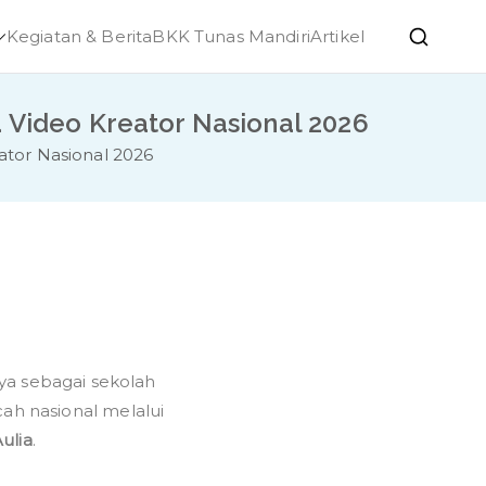
Kegiatan & Berita
BKK Tunas Mandiri
Artikel
h Ponjong
Video Kreator Nasional 2026
tor Nasional 2026
a sebagai sekolah
ah nasional melalui
iyah
ulia
.