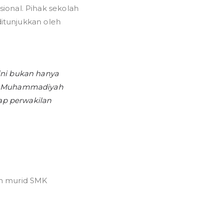
ional. Pihak sekolah
ditunjukkan oleh
ini bukan hanya
SMK Muhammadiyah
kap perwakilan
uh murid SMK