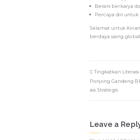
Berani berkarya da
Percaya diri untuk 
Selamat untuk Kinan 
berdaya saing global
Post
Tingkatkan Litera
Ponjong Gandeng BPD
navigation
asi Strategis
Leave a Repl