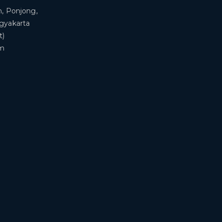
, Ponjong,
ogyakarta
t)
om