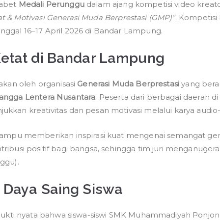
Medali
yabet
Medali Perunggu
dalam ajang kompetisi video kreato
Perunggu
t & Motivasi Generasi Muda Berprestasi (GMP)”
. Kompetisi 
dalam
nggal 16–17 April 2026 di Bandar Lampung.
Lomba
Video
Ketat di Bandar Lampung
Kreator
Nasional
rakan oleh organisasi
Generasi Muda Berprestasi
yang bera
2026
langga Lentera Nusantara
. Peserta dari berbagai daerah di
kkan kreativitas dan pesan motivasi melalui karya audio-v
 mampu memberikan inspirasi kuat mengenai semangat ge
ribusi positif bagi bangsa, sehingga tim juri menganugerah
ggu).
a Daya Saing Siswa
i bukti nyata bahwa siswa-siswi SMK Muhammadiyah Ponjon