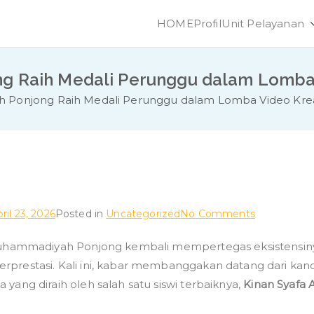
HOME
Profil
Unit Pelayanan
SMK Muhammadiya
Unggul dan Berdaya Saing
 Raih Medali Perunggu dalam Lomba 
Ponjong Raih Medali Perunggu dalam Lomba Video Krea
on
ril 23, 2026
Posted in
Uncategorized
No Comments
Siswa
hammadiyah Ponjong kembali mempertegas eksistensiny
SMK
rprestasi. Kali ini, kabar membanggakan datang dari kanc
Muhammad
Ponjong
 yang diraih oleh salah satu siswi terbaiknya,
Kinan Syafa A
Raih