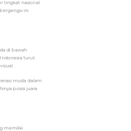
r tingkat nasional
bergengsi ini
da di bawah
 Indonesia turut
isual.
nerasi muda dalam
inya posisi juara
g memiliki