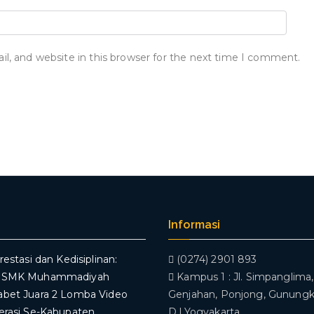
, and website in this browser for the next time I comment.
Informasi
restasi dan Kedisiplinan:
(0274) 2901 893
V SMK Muhammadiyah
Kampus 1 : Jl. Simpanglima, 
abet Juara 2 Lomba Video
Genjahan, Ponjong, Gunungki
erasi Se-Kabupaten
D.I.Yogyakarta