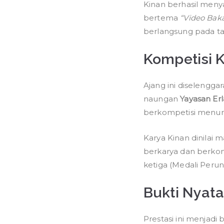
Kinan berhasil men
bertema
“Video Baka
berlangsung pada ta
Kompetisi 
Ajang ini diselengga
naungan
Yayasan Er
berkompetisi menunju
Karya Kinan dinilai
berkarya dan berkont
ketiga (Medali Perun
Bukti Nyat
Prestasi ini menjad