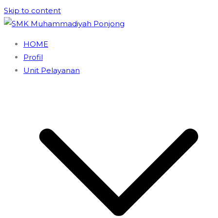
Skip to content
SMK Muhammadiyah Ponjong
Unggul dan Berdaya Saing
HOME
Profil
Unit Pelayanan