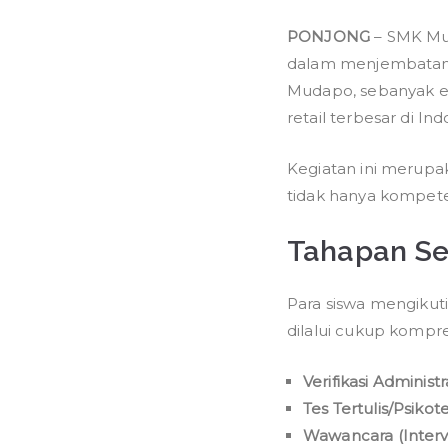
PONJONG
– SMK Mu
dalam menjembatani 
Mudapo, sebanyak ena
retail terbesar di In
Kegiatan ini merupa
tidak hanya kompeten
Tahapan Se
Para siswa mengikuti
dilalui cukup kompre
Verifikasi Administra
Tes Tertulis/Psikote
Wawancara (Interv