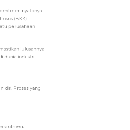
omitmen nyatanya
Khusus (BKK)
 satu perusahaan
mastikan lulusannya
 dunia industri.
 diri. Proses yang
a
 rekrutmen.