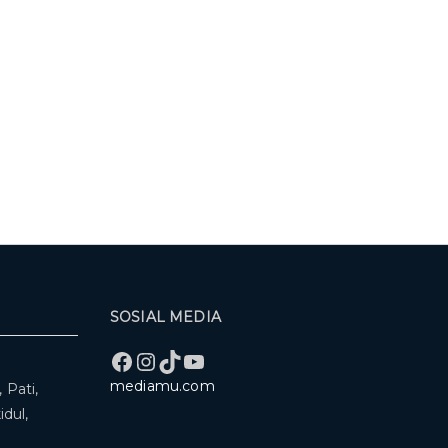
SOSIAL MEDIA
Facebook
Instagram
TikTok
YouTube
mediamu.com
 Pati,
dul,