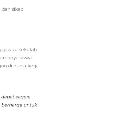
 dan sikap
g jawab sekolah
erimanya siswa
an di dunia kerja
n dapat segera
 berharga untuk