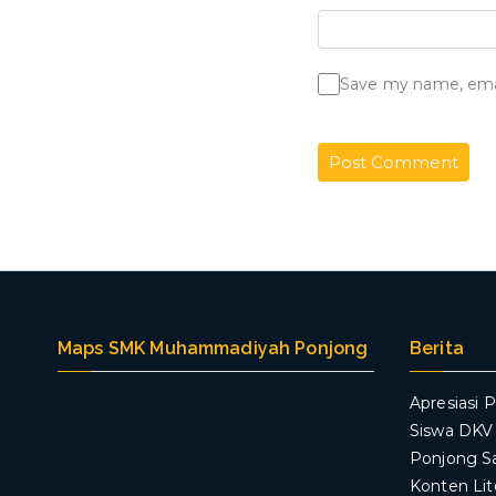
Save my name, email
Maps SMK Muhammadiyah Ponjong
Berita
Apresiasi P
Siswa DK
Ponjong S
Konten Lit