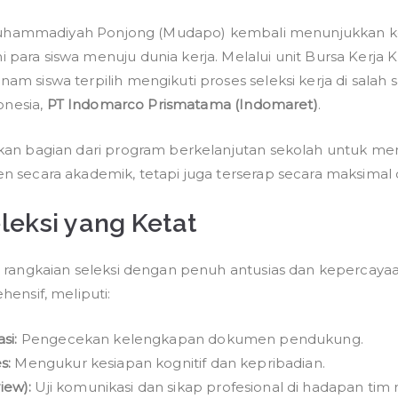
Siapkan
hammadiyah Ponjong (Mudapo) kembali menunjukkan k
Lulusan
para siswa menuju dunia kerja. Melalui unit Bursa Kerja 
Unggul,
BKK
m siswa terpilih mengikuti proses seleksi kerja di salah
Mudapo
donesia,
PT Indomarco Prismatama (Indomaret)
.
Fasilitasi
6
kan bagian dari program berkelanjutan sekolah untuk me
Siswa
 secara akademik, tetapi juga terserap secara maksimal di
Ikuti
Seleksi
leksi yang Ketat
Kerja
di
 rangkaian seleksi dengan penuh antusias dan kepercayaan
PT
hensif, meliputi:
Indomarco
Prismatam
si:
Pengecekan kelengkapan dokumen pendukung.
s:
Mengukur kesiapan kognitif dan kepribadian.
iew):
Uji komunikasi dan sikap profesional di hadapan tim