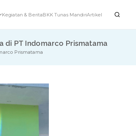
Kegiatan & Berita
BKK Tunas Mandiri
Artikel
h Ponjong
rja di PT Indomarco Prismatama
domarco Prismatama