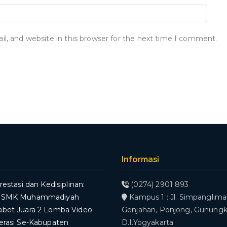
, and website in this browser for the next time I comment.
Informasi
restasi dan Kedisiplinan:
(0274) 2901 893
V SMK Muhammadiyah
Kampus 1 : Jl. Simpanglima,
abet Juara 2 Lomba Video
Genjahan, Ponjong, Gunungki
erasi Se-Kabupaten
D.I.Yogyakarta