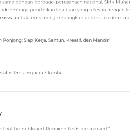
a sama dengan berbagai perusahaan nasional, SMK Muh
adi lembaga pendidikan kejuruan yang relevan dengan ke
i siswa untuk terus mengembangkan potensi diri demi m
njong: Siap Kerja, Santun, Kreatif, dan Mandiri!
 atas Prestasi juara 3 lomba
y
ill not be published.
Required fields are marked
*