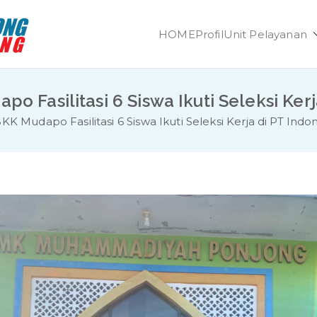
HOME
Profil
Unit Pelayanan
SMK Muhammadiya
Unggul dan Berdaya Saing
o Fasilitasi 6 Siswa Ikuti Seleksi Ke
KK Mudapo Fasilitasi 6 Siswa Ikuti Seleksi Kerja di PT In