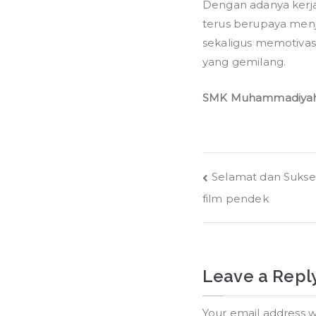
Dengan adanya kerj
terus berupaya menj
sekaligus memotivas
yang gemilang.
SMK Muhammadiyah Po
Post
Selamat dan Sukses
film pendek
navigation
Leave a Repl
Your email address w