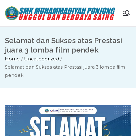
Skip
to
S
Ungg
content
ul
M
dan
Selamat dan Sukses atas Prestasi
Berda
K
juara 3 lomba film pendek
ya
Home
Uncategorized
Saing
M
Selamat dan Sukses atas Prestasi juara 3 lomba film
pendek
u
ha
m
m