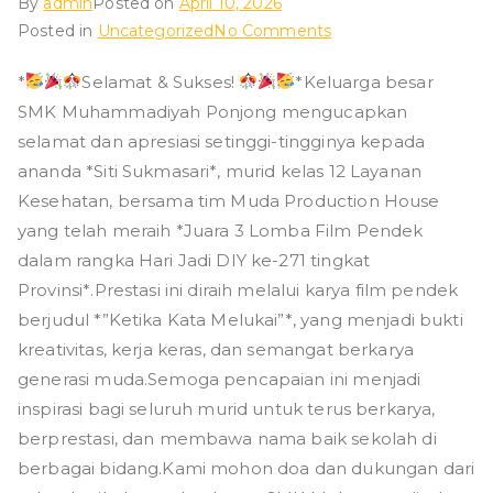
g
By
admin
Posted on
April 10, 2026
on
Posted in
Uncategorized
No Comments
Selamat
*
Selamat & Sukses!
*Keluarga besar
dan
SMK Muhammadiyah Ponjong mengucapkan
Sukses
atas
selamat dan apresiasi setinggi-tingginya kepada
Prestasi
ananda *Siti Sukmasari*, murid kelas 12 Layanan
juara
Kesehatan, bersama tim Muda Production House
3
yang telah meraih *Juara 3 Lomba Film Pendek
lomba
dalam rangka Hari Jadi DIY ke-271 tingkat
film
Provinsi*.Prestasi ini diraih melalui karya film pendek
pendek
berjudul *”Ketika Kata Melukai”*, yang menjadi bukti
kreativitas, kerja keras, dan semangat berkarya
generasi muda.Semoga pencapaian ini menjadi
inspirasi bagi seluruh murid untuk terus berkarya,
berprestasi, dan membawa nama baik sekolah di
berbagai bidang.Kami mohon doa dan dukungan dari