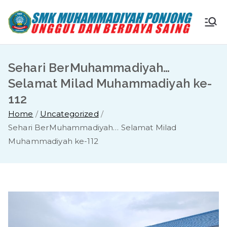
Skip
to
S
Ungg
content
ul
M
dan
Sehari BerMuhammadiyah…
Berda
K
Selamat Milad Muhammadiyah ke-
ya
112
Saing
M
Home
Uncategorized
Sehari BerMuhammadiyah… Selamat Milad
u
Muhammadiyah ke-112
ha
m
m