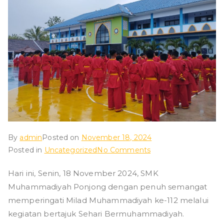
ad
iy
ah
P
o
By
admin
Posted on
November 18, 2024
nj
on
Posted in
Uncategorized
No Comments
Sehari
o
Hari ini, Senin, 18 November 2024, SMK
BerMuhammadiyah
Muhammadiyah Ponjong dengan penuh semangat
Selamat
n
Milad
memperingati Milad Muhammadiyah ke-112 melalui
Muhammadiyah
kegiatan bertajuk Sehari Bermuhammadiyah.