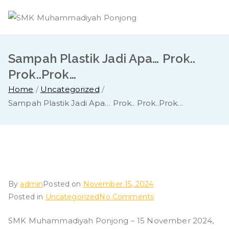
Skip
to
content
Sampah Plastik Jadi Apa… Prok..
Prok..Prok…
Home
Uncategorized
Sampah Plastik Jadi Apa… Prok.. Prok..Prok…
By
admin
Posted on
November 15, 2024
on
Posted in
Uncategorized
No Comments
Sampah
SMK Muhammadiyah Ponjong – 15 November 2024,
Plastik