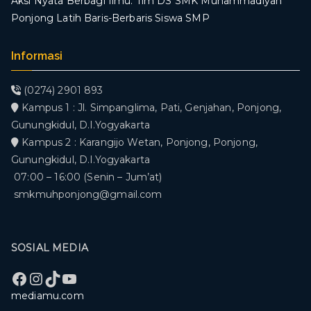
​Aksi Nyata Berbagi Ilmu: Tim DS SMK Muhammadiyah
Ponjong Latih Baris-Berbaris Siswa SMP
Informasi
(0274) 2901 893
Kampus 1 : Jl. Simpanglima, Pati, Genjahan, Ponjong,
Gunungkidul, D.I.Yogyakarta
Kampus 2 : Karangijo Wetan, Ponjong, Ponjong,
Gunungkidul, D.I.Yogyakarta
07:00 – 16:00 (Senin – Jum’at)
smkmuhponjong@gmail.com
SOSIAL MEDIA
Facebook
Instagram
TikTok
YouTube
mediamu.com