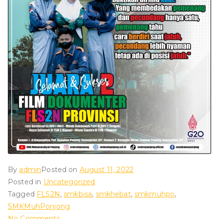
ad
iy
ah
P
o
nj
o
By
admin
Posted on
August 11, 2022
Posted in
Uncategorized
n
Tagged
FLS2N
,
smkbisa
,
smkhebat
,
smkmuhpo
,
SMKMuhPonjong
on
No Comments