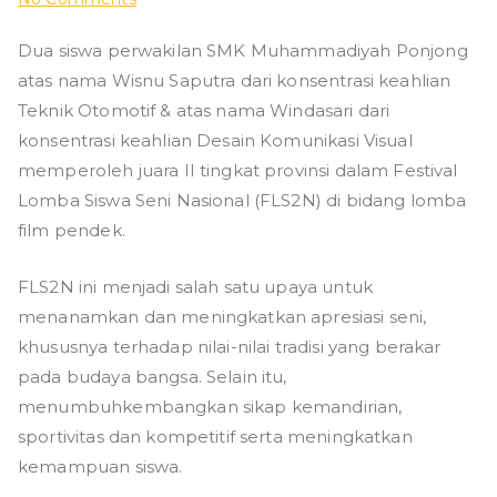
g
Juara
Dua siswa perwakilan SMK Muhammadiyah Ponjong
2
atas nama Wisnu Saputra dari konsentrasi keahlian
FLS2N
Tingkat
Teknik Otomotif & atas nama Windasari dari
Provinsi
konsentrasi keahlian Desain Komunikasi Visual
Kategori
memperoleh juara II tingkat provinsi dalam Festival
Film
Lomba Siswa Seni Nasional (FLS2N) di bidang lomba
Dokumenter
film pendek.
FLS2N ini menjadi salah satu upaya untuk
menanamkan dan meningkatkan apresiasi seni,
khususnya terhadap nilai-nilai tradisi yang berakar
pada budaya bangsa. Selain itu,
menumbuhkembangkan sikap kemandirian,
sportivitas dan kompetitif serta meningkatkan
kemampuan siswa.