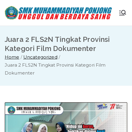
Skip
to
S
Ungg
content
ul
M
dan
Juara 2 FLS2N Tingkat Provinsi
Berda
K
Kategori Film Dokumenter
ya
Home
Uncategorized
Saing
M
Juara 2 FLS2N Tingkat Provinsi Kategori Film
Dokumenter
u
ha
m
m