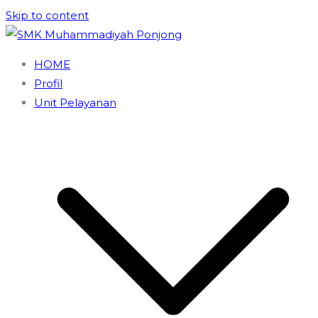
Skip to content
SMK Muhammadiyah Ponjong
Unggul dan Berdaya Saing
HOME
Profil
Unit Pelayanan