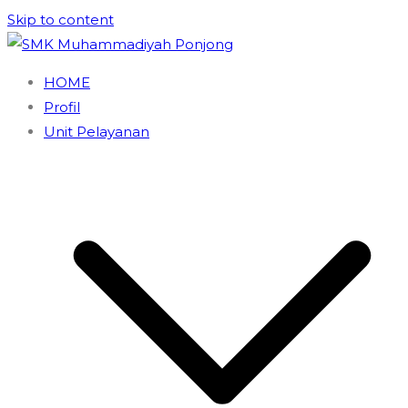
Skip to content
SMK Muhammadiyah Ponjong
Unggul dan Berdaya Saing
HOME
Profil
Unit Pelayanan