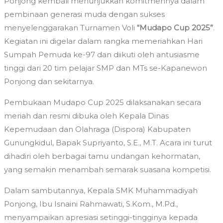
Ponjong kembali menunjukkan komitmennya dalam
pembinaan generasi muda dengan sukses
menyelenggarakan Turnamen Voli
“Mudapo Cup 2025”
.
Kegiatan ini digelar dalam rangka memeriahkan Hari
Sumpah Pemuda ke-97 dan diikuti oleh antusiasme
tinggi dari 20 tim pelajar SMP dan MTs se-Kapanewon
Ponjong dan sekitarnya.
​Pembukaan Mudapo Cup 2025 dilaksanakan secara
meriah dan resmi dibuka oleh Kepala Dinas
Kepemudaan dan Olahraga (Dispora) Kabupaten
Gunungkidul, Bapak Supriyanto, S.E., M.T. Acara ini turut
dihadiri oleh berbagai tamu undangan kehormatan,
yang semakin menambah semarak suasana kompetisi.
​Dalam sambutannya, Kepala SMK Muhammadiyah
Ponjong, Ibu Isnaini Rahmawati, S.Kom., M.Pd.,
menyampaikan apresiasi setinggi-tingginya kepada