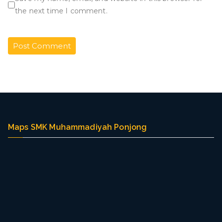
the next time I comment.
Maps SMK Muhammadiyah Ponjong