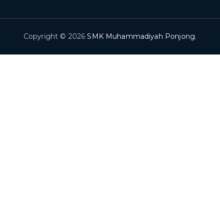
Copyright © 2026
SMK Muhammadiyah Ponjong
.