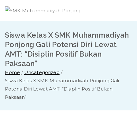
Skip
to
content
Siswa Kelas X SMK Muhammadiyah
Ponjong Gali Potensi Diri Lewat
AMT: “Disiplin Positif Bukan
Paksaan”
Home
Uncategorized
Siswa Kelas X SMK Muhammadiyah Ponjong Gali
Potensi Diri Lewat AMT: “Disiplin Positif Bukan
Paksaan”