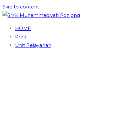
Skip to content
SMK Muhammadiyah Ponjong
Unggul dan Berdaya Saing
HOME
Profil
Unit Pelayanan