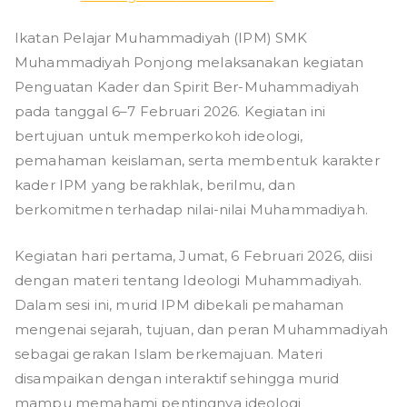
Penguatan
Ikatan Pelajar Muhammadiyah (IPM) SMK
Kader
Muhammadiyah Ponjong melaksanakan kegiatan
dan
Spirit
Penguatan Kader dan Spirit Ber-Muhammadiyah
Ber-
pada tanggal 6–7 Februari 2026. Kegiatan ini
Muhammadiyah
bertujuan untuk memperkokoh ideologi,
IPM
pemahaman keislaman, serta membentuk karakter
SMK
kader IPM yang berakhlak, berilmu, dan
Muhammadiyah
berkomitmen terhadap nilai-nilai Muhammadiyah.
Ponjong
Kegiatan hari pertama, Jumat, 6 Februari 2026, diisi
dengan materi tentang Ideologi Muhammadiyah.
Dalam sesi ini, murid IPM dibekali pemahaman
mengenai sejarah, tujuan, dan peran Muhammadiyah
sebagai gerakan Islam berkemajuan. Materi
disampaikan dengan interaktif sehingga murid
mampu memahami pentingnya ideologi