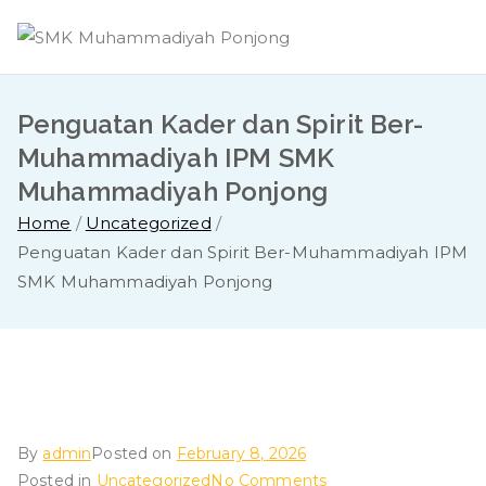
Skip
to
content
Penguatan Kader dan Spirit Ber-
Muhammadiyah IPM SMK
Muhammadiyah Ponjong
Home
Uncategorized
Penguatan Kader dan Spirit Ber-Muhammadiyah IPM
SMK Muhammadiyah Ponjong
By
admin
Posted on
February 8, 2026
on
Posted in
Uncategorized
No Comments