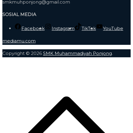
smkmuhponjong@gmail.com
SOSIAL MEDIA
Facebook
Instagram
TikTok
YouTube
mediamu.com
Copyright © 2026
SMK Muhammadiyah Ponjong
.