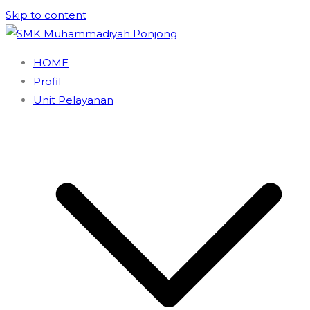
Skip to content
SMK Muhammadiyah Ponjong
Unggul dan Berdaya Saing
HOME
Profil
Unit Pelayanan