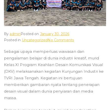
ad
iy
ah
By
admin
Posted on
January 30, 2026
on
Posted in
Uncategorized
No Comments
P
Kunjungan
Sebagai upaya memperluas wawasan dan
Industri
o
pengalaman belajar di dunia industri kreatif, murid
DKV
ke
Kelas XI Program Keahlian Desain Komunikasi Visual
nj
TVRI
(DKV) melaksanakan kegiatan Kunjungan Industri ke
Jawa
TVRI Jawa Tengah. Kegiatan ini bertujuan
o
Tengah
memberikan gambaran nyata tentang penerapan
desain visual dalam dunia penyiaran dan media
n
massa.