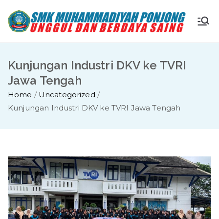
Skip
to
S
Ungg
content
ul
M
dan
Kunjungan Industri DKV ke TVRI
Berda
K
Jawa Tengah
ya
Home
Uncategorized
Saing
M
Kunjungan Industri DKV ke TVRI Jawa Tengah
u
ha
m
m