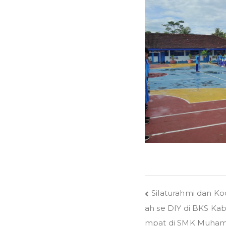
Post
Silaturahmi dan K
ah se DIY di BKS Ka
navigation
mpat di SMK Muham