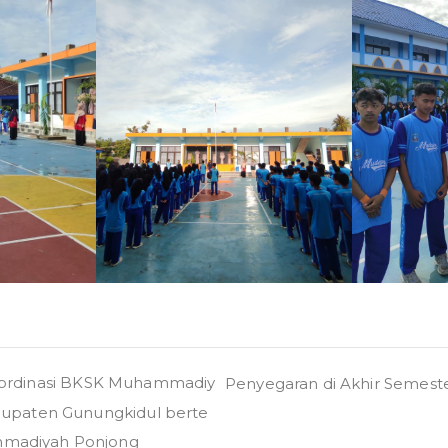
oordinasi BKSK Muhammadiy
Penyegaran di Akhir Semeste
bupaten Gunungkidul berte
madiyah Ponjong