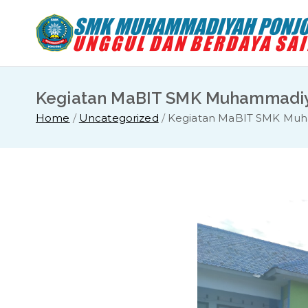
Skip
to
content
Kegiatan MaBIT SMK Muhammadiya
Home
Uncategorized
Kegiatan MaBIT SMK Muha