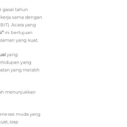
atan
 gasal tahun
T
ekerja sama dengan
ammadiyah
BIT). Acara yang
ong:
i”
ini bertujuan
bentuk
islaman yang kuat.
ter
i
ual
yang
kehidupan yang
ri
iatan yang melatih
guh
ah menunjukkan
nerasi muda yang
uat, siap