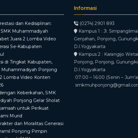
Informasi
restasi dan Kedisiplinan:
(0274) 2901 893
V SMK Muhammadiyah
Kampus 1 : Jl. Simpanglima,
abet Juara 2 Lomba Video
Genjahan, Ponjong, Gunungki
erasi Se-Kabupaten
D.I.Yogyakarta
ul
Kampus 2 : Karangijo Weta
asi di Tingkat Kabupaten,
Ponjong, Ponjong, Gunungkid
K Muhammadiyah Ponjong
D.I.Yogyakarta
 2 Lomba Video Konten
07:00 – 16:00 (Senin – Jum’a
26
smkmuhponjong@gmail.c
i dengan Keberkahan, SMK
yah Ponjong Gelar Sholat
jamaah untuk Perkuat
slami Murid
akter dan Moralitas Generasi
ramil Ponjong Pimpin