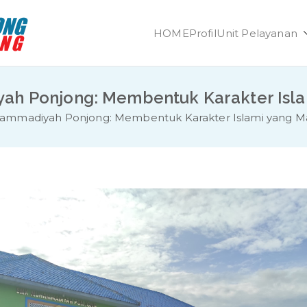
HOME
Profil
Unit Pelayanan
SMK Muhammadiya
Unggul dan Berdaya Saing
h Ponjong: Membentuk Karakter Islam
mmadiyah Ponjong: Membentuk Karakter Islami yang Ma