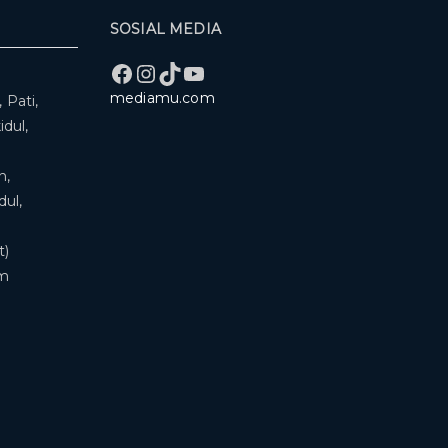
SOSIAL MEDIA
Facebook
Instagram
TikTok
YouTube
mediamu.com
 Pati,
dul,
n,
ul,
t)
om