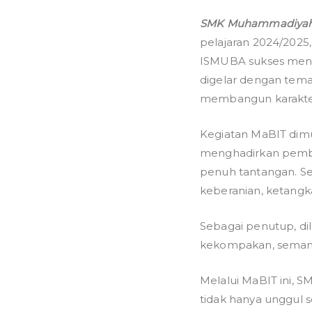
SMK Muhammadiyah 
pelajaran 2024/202
ISMUBA sukses men
digelar dengan tem
membangun karakter s
Kegiatan MaBIT di
menghadirkan pembic
penuh tantangan. Se
keberanian, ketangka
Sebagai penutup, di
kekompakan, semang
Melalui MaBIT ini
tidak hanya unggul s