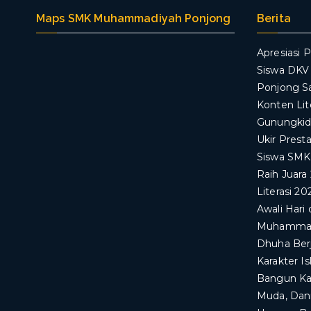
Maps SMK Muhammadiyah Ponjong
Berita
Apresiasi P
Siswa DK
Ponjong S
Konten Lit
Gunungkid
Ukir Prest
Siswa SM
Raih Juara
Literasi 20
Awali Har
Muhammadi
Dhuha Ber
Karakter I
Bangun Kar
Muda, Dan