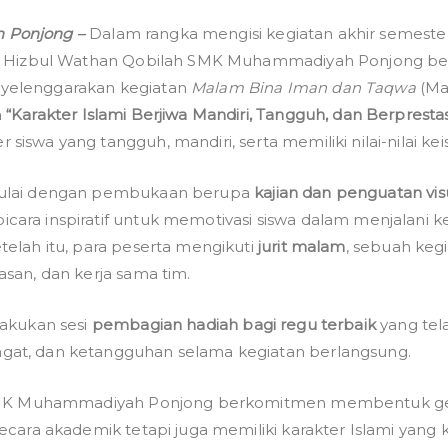
Kegi
Ponjong –
Dalam rangka mengisi kegiatan akhir semester
MaBI
5, Hizbul Wathan Qobilah SMK Muhammadiyah Ponjong b
SMK
Muh
yelenggarakan kegiatan
Malam Bina Iman dan Taqwa
(Ma
Ponj
a
“Karakter Islami Berjiwa Mandiri, Tangguh, dan Berprestas
Mem
iswa yang tangguh, mandiri, serta memiliki nilai-nilai ke
Karak
Islam
mulai dengan pembukaan berupa
kajian dan penguatan vis
yang
ara inspiratif untuk memotivasi siswa dalam menjalani 
Mandi
telah itu, para peserta mengikuti
jurit malam
, sebuah keg
dan
san, dan kerja sama tim.
Tang
lakukan sesi
pembagian hadiah bagi regu terbaik
yang tel
at, dan ketangguhan selama kegiatan berlangsung.
, SMK Muhammadiyah Ponjong berkomitmen membentuk ge
ecara akademik tetapi juga memiliki karakter Islami yang k