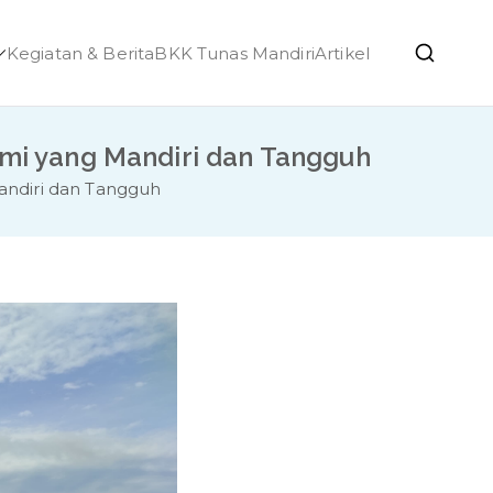
Kegiatan & Berita
BKK Tunas Mandiri
Artikel
h Ponjong
i yang Mandiri dan Tangguh
ndiri dan Tangguh