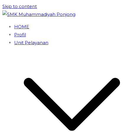
Skip to content
SMK Muhammadiyah Ponjong
Unggul dan Berdaya Saing
HOME
Profil
Unit Pelayanan