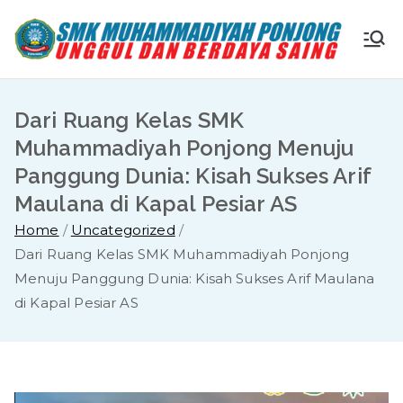
Skip
to
S
Ungg
content
ul
M
dan
Dari Ruang Kelas SMK
Berda
K
Muhammadiyah Ponjong Menuju
ya
Panggung Dunia: Kisah Sukses Arif
Saing
M
Maulana di Kapal Pesiar AS
Home
Uncategorized
u
Dari Ruang Kelas SMK Muhammadiyah Ponjong
Menuju Panggung Dunia: Kisah Sukses Arif Maulana
ha
di Kapal Pesiar AS
m
m