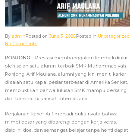
g
By
admin
Posted on
June 3, 2026
Posted in
Uncategorized
on
No Comments
Dari
PONJONG
– Prestasi membanggakan kembali diukir
Ruang
oleh salah satu alumni terbaik SMK Muhammadiyah
Kelas
SMK
Ponjong. Arif Maulana, alumni yang kini meniti karier
Muhammadiyah
di salah satu kapal pesiar terbesar di Amerika Serikat,
Ponjong
membuktikan bahwa lulusan SMK mampu bersaing
Menuju
dan bersinar di kancah internasional.
Panggung
Dunia:
Perjalanan karier Arif menjadi bukti nyata bahwa
Kisah
mimpi besar yang dibarengi dengan kerja keras,
Sukses
disiplin, doa, dan semangat belajar tanpa henti dapat
Arif