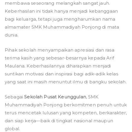
membawa seseorang melangkah sangat jauh.
Maulana
Keberhasilan ini tidak hanya menjadi kebanggaan
di
bagi keluarga, tetapi juga mengharumkan nama
Kapal
almamater SMK Muhammadiyah Ponjong di mata
Pesiar
dunia.
AS
Pihak sekolah menyampaikan apresiasi dan rasa
terima kasih yang sebesar-besarnya kepada Arif
Maulana. Keberhasilannya diharapkan menjadi
suntikan motivasi dan inspirasi bagi adik-adik kelas
yang saat ini masih menuntut ilmu di bangku sekolah.
Sebagai
Sekolah Pusat Keunggulan
, SMK
Muhammadiyah Ponjong berkomitmen penuh untuk
terus mencetak lulusan yang kompeten, berkarakter,
dan siap kerja—baik di tingkat nasional maupun
global.