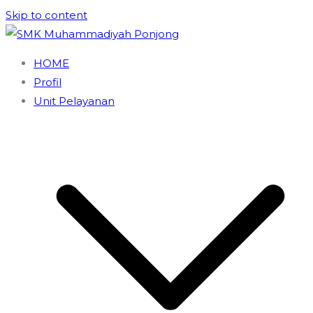
Skip to content
SMK Muhammadiyah Ponjong
Unggul dan Berdaya Saing
HOME
Profil
Unit Pelayanan